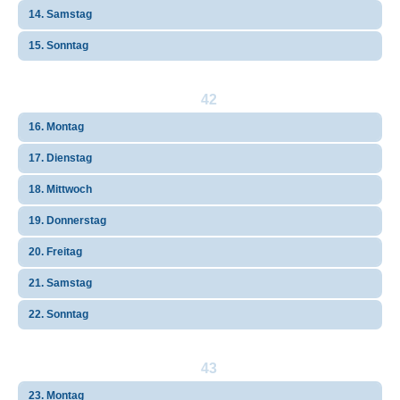
14. Samstag
15. Sonntag
42
16. Montag
17. Dienstag
18. Mittwoch
19. Donnerstag
20. Freitag
21. Samstag
22. Sonntag
43
23. Montag