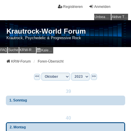
Registrieren
Anmelden
Unbeantwortete Themen
Aktive Themen
Krautrock-World Forum
Krautrock, Psychedelic & Progressive Rock
FAQ
Suche
KRW-Radio
Kalender
KRW-Forum
Foren-Übersicht
<<
>>
39
1. Sonntag
40
2. Montag