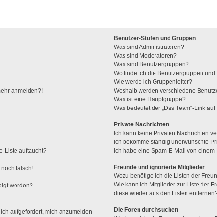
Benutzer-Stufen und Gruppen
Was sind Administratoren?
Was sind Moderatoren?
Was sind Benutzergruppen?
Wo finde ich die Benutzergruppen und w
Wie werde ich Gruppenleiter?
t mehr anmelden?!
Weshalb werden verschiedene Benutzer
Was ist eine Hauptgruppe?
Was bedeutet der „Das Team“-Link auf 
Private Nachrichten
Ich kann keine Privaten Nachrichten ve
Ich bekomme ständig unerwünschte Pri
e-Liste auftaucht?
Ich habe eine Spam-E-Mail von einem M
Freunde und ignorierte Mitglieder
 noch falsch!
Wozu benötige ich die Listen der Freun
Wie kann ich Mitglieder zur Liste der F
eigt werden?
diese wieder aus den Listen entfernen
Die Foren durchsuchen
 ich aufgefordert, mich anzumelden.