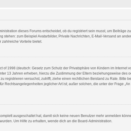
istration dieses Forums entscheidet, ob du registriert sein musst, um Beiträge zu sc
ung stehen: zum Beispiel Avatarbilder, Private Nachrichten, E-Mail-Versand an andere
 zahlreiche Vorteile bietet.
 of 1998 (deutsch: Gesetz zum Schutz der Privatsphäre von Kindern im Internet vo
nter 13 Jahren erheben, hierzu die Zustimmung der Eltern beziehungsweise des o
h zu registrieren versuchst, zutrifft, ziehe einen rechtlichen Beistand zu Rate. Bit
für Rechtsangelegenheiten jeglicher Art ist; außer solchen, die unter der Frage „A
 komplett ausgeschaltet hat, damit sich keine neuen Benutzer mehr anmelden könn
 wurden. Um Hilfe zu erhalten, wende dich an die Board-Administration.