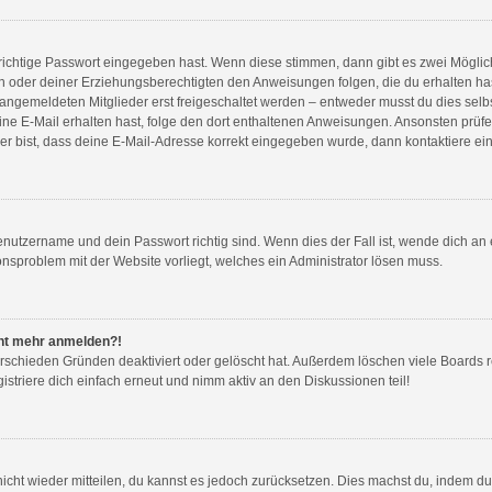
richtige Passwort eingegeben hast. Wenn diese stimmen, dann gibt es zwei Mögli
ern oder deiner Erziehungsberechtigten den Anweisungen folgen, die du erhalten has
 angemeldeten Mitglieder erst freigeschaltet werden – entweder musst du dies selbs
du eine E-Mail erhalten hast, folge den dort enthaltenen Anweisungen. Ansonsten prü
er bist, dass deine E-Mail-Adresse korrekt eingegeben wurde, dann kontaktiere ein
enutzername und dein Passwort richtig sind. Wenn dies der Fall ist, wende dich an
ionsproblem mit der Website vorliegt, welches ein Administrator lösen muss.
icht mehr anmelden?!
rschieden Gründen deaktiviert oder gelöscht hat. Außerdem löschen viele Boards re
triere dich einfach erneut und nimm aktiv an den Diskussionen teil!
 nicht wieder mitteilen, du kannst es jedoch zurücksetzen. Dies machst du, indem 