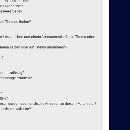
 Foren durchsuchen?
ne Ergebnisse?
e leere Seite?
?
 und Themen finden?
nem Lesezeichen und einem Abonnements für ein Thema oder
 Thema setzen oder ein Thema abonnieren?
ts?
Forum zulässig?
teianhänge erhalten?
t?
alten?
 Beschwerden oder juristische Anfragen zu diesem Forum gibt?
Boards kontaktieren?