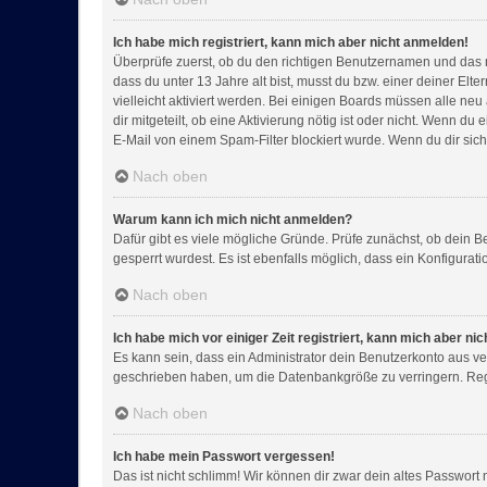
Ich habe mich registriert, kann mich aber nicht anmelden!
Überprüfe zuerst, ob du den richtigen Benutzernamen und das 
dass du unter 13 Jahre alt bist, musst du bzw. einer deiner Elt
vielleicht aktiviert werden. Bei einigen Boards müssen alle neu
dir mitgeteilt, ob eine Aktivierung nötig ist oder nicht. Wenn 
E-Mail von einem Spam-Filter blockiert wurde. Wenn du dir sich
Nach oben
Warum kann ich mich nicht anmelden?
Dafür gibt es viele mögliche Gründe. Prüfe zunächst, ob dein B
gesperrt wurdest. Es ist ebenfalls möglich, dass ein Konfigurat
Nach oben
Ich habe mich vor einiger Zeit registriert, kann mich aber n
Es kann sein, dass ein Administrator dein Benutzerkonto aus ve
geschrieben haben, um die Datenbankgröße zu verringern. Regis
Nach oben
Ich habe mein Passwort vergessen!
Das ist nicht schlimm! Wir können dir zwar dein altes Passwort