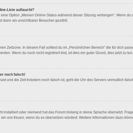
ine-Liste auftaucht?
n eine Option „Meinen Online-Status während dieser Sitzung verbergen“. Wenn du d
t dann als unsichtbarer Besucher gezählt.
en Zeitzone. In diesem Fall solltest du im „Persönlichen Bereich“ die für dich passe
en. Wenn du noch nicht registriert bist, ist dies ein guter Grund, dies jetzt zu tun
mer noch falsch!
 hast und die Zeit trotzdem noch falsch ist, geht die Uhr des Servers vermutlich fal
t installiert oder niemand hat das Forum bislang in deine Sprache übersetzt. Frag
ürden wir uns freuen, wenn du es übersetzen würdest. Weitere Informationen dazu kö