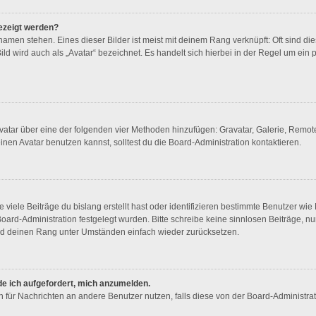
ezeigt werden?
amen stehen. Eines dieser Bilder ist meist mit deinem Rang verknüpft: Oft sind di
d wird auch als „Avatar“ bezeichnet. Es handelt sich hierbei in der Regel um ein 
 Avatar über eine der folgenden vier Methoden hinzufügen: Gravatar, Galerie, Rem
en Avatar benutzen kannst, solltest du die Board-Administration kontaktieren.
viele Beiträge du bislang erstellt hast oder identifizieren bestimmte Benutzer w
 Board-Administration festgelegt wurden. Bitte schreibe keine sinnlosen Beiträge
wird deinen Rang unter Umständen einfach wieder zurücksetzen.
de ich aufgefordert, mich anzumelden.
ion für Nachrichten an andere Benutzer nutzen, falls diese von der Board-Administr