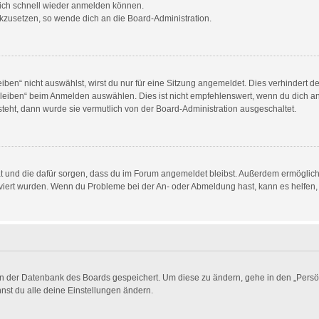
 dich schnell wieder anmelden können.
ückzusetzen, so wende dich an die Board-Administration.
en“ nicht auswählst, wirst du nur für eine Sitzung angemeldet. Dies verhindert 
eiben“ beim Anmelden auswählen. Dies ist nicht empfehlenswert, wenn du dich an
 steht, dann wurde sie vermutlich von der Board-Administration ausgeschaltet.
 hat und die dafür sorgen, dass du im Forum angemeldet bleibst. Außerdem ermögli
tiviert wurden. Wenn du Probleme bei der An- oder Abmeldung hast, kann es helfen,
 in der Datenbank des Boards gespeichert. Um diese zu ändern, gehe in den „Persön
nst du alle deine Einstellungen ändern.