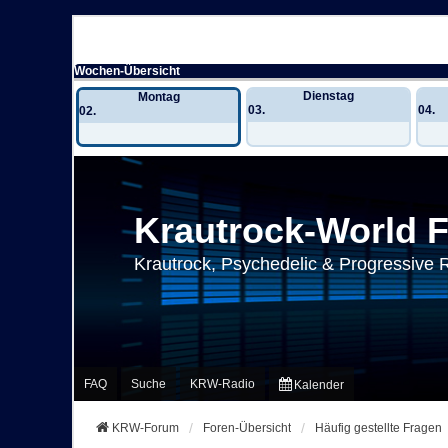
Wochen-Übersicht
Dienstag
Montag
03.
04.
02.
Krautrock-World 
Krautrock, Psychedelic & Progressive 
FAQ
Suche
KRW-Radio
Kalender
KRW-Forum
Foren-Übersicht
Häufig gestellte Fragen