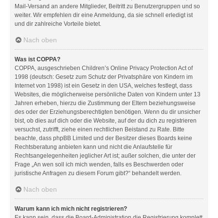
Mail-Versand an andere Mitglieder, Beitritt zu Benutzergruppen und so
weiter. Wir empfehlen dir eine Anmeldung, da sie schnell erledigt ist
und dir zahlreiche Vorteile bietet.
Nach oben
Was ist COPPA?
COPPA, ausgeschrieben Children’s Online Privacy Protection Act of
1998 (deutsch: Gesetz zum Schutz der Privatsphäre von Kindern im
Internet von 1998) ist ein Gesetz in den USA, welches festlegt, dass
Websites, die möglicherweise persönliche Daten von Kindern unter 13
Jahren erheben, hierzu die Zustimmung der Eltern beziehungsweise
des oder der Erziehungsberechtigten benötigen. Wenn du dir unsicher
bist, ob dies auf dich oder die Website, auf der du dich zu registrieren
versuchst, zutrifft, ziehe einen rechtlichen Beistand zu Rate. Bitte
beachte, dass phpBB Limited und der Besitzer dieses Boards keine
Rechtsberatung anbieten kann und nicht die Anlaufstelle für
Rechtsangelegenheiten jeglicher Art ist; außer solchen, die unter der
Frage „An wen soll ich mich wenden, falls es Beschwerden oder
juristische Anfragen zu diesem Forum gibt?“ behandelt werden.
Nach oben
Warum kann ich mich nicht registrieren?
Es kann sein, dass die Board-Administration die Registrierung komplett