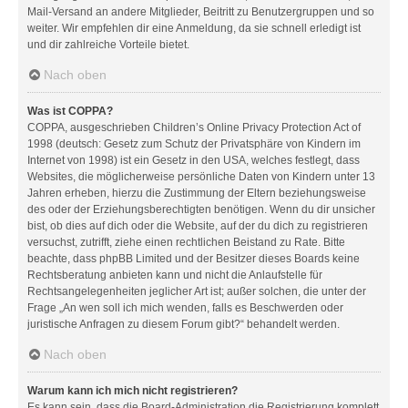
Mail-Versand an andere Mitglieder, Beitritt zu Benutzergruppen und so
weiter. Wir empfehlen dir eine Anmeldung, da sie schnell erledigt ist
und dir zahlreiche Vorteile bietet.
Nach oben
Was ist COPPA?
COPPA, ausgeschrieben Children’s Online Privacy Protection Act of
1998 (deutsch: Gesetz zum Schutz der Privatsphäre von Kindern im
Internet von 1998) ist ein Gesetz in den USA, welches festlegt, dass
Websites, die möglicherweise persönliche Daten von Kindern unter 13
Jahren erheben, hierzu die Zustimmung der Eltern beziehungsweise
des oder der Erziehungsberechtigten benötigen. Wenn du dir unsicher
bist, ob dies auf dich oder die Website, auf der du dich zu registrieren
versuchst, zutrifft, ziehe einen rechtlichen Beistand zu Rate. Bitte
beachte, dass phpBB Limited und der Besitzer dieses Boards keine
Rechtsberatung anbieten kann und nicht die Anlaufstelle für
Rechtsangelegenheiten jeglicher Art ist; außer solchen, die unter der
Frage „An wen soll ich mich wenden, falls es Beschwerden oder
juristische Anfragen zu diesem Forum gibt?“ behandelt werden.
Nach oben
Warum kann ich mich nicht registrieren?
Es kann sein, dass die Board-Administration die Registrierung komplett