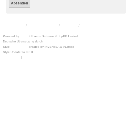
KRW-Forum
Foren-Übersicht
Kontakt
Powered by
phpBB
® Forum Software © phpBB Limited
Deutsche Übersetzung durch
phpBB.de
Style
we_universal
created by INVENTEA & v12mike
Style Updatet to 3.3.8
Chris1278
Datenschutz
|
Nutzungsbedingungen