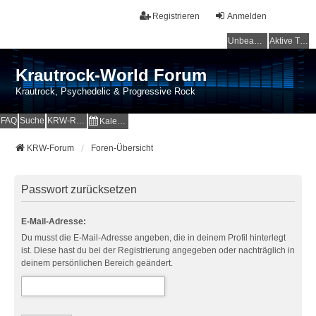
Registrieren
Anmelden
Unbeantwortete Themen
Aktive Themen
Krautrock-World Forum
Krautrock, Psychedelic & Progressive Rock
FAQ
Suche
KRW-Radio
Kalender
KRW-Forum
Foren-Übersicht
Passwort zurücksetzen
E-Mail-Adresse:
Du musst die E-Mail-Adresse angeben, die in deinem Profil hinterlegt
ist. Diese hast du bei der Registrierung angegeben oder nachträglich in
deinem persönlichen Bereich geändert.