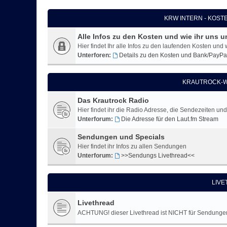
KRW INTERN - KOST
Alle Infos zu den Kosten und wie ihr uns u
Hier findet Ihr alle Infos zu den laufenden Kosten und 
Unterforen:
Details zu den Kosten und Bank/PayPa
KRAUTROCK-W
Das Krautrock Radio
Hier findet ihr die Radio Adresse, die Sendezeiten un
Unterforum:
Die Adresse für den Laut.fm Stream
Sendungen und Specials
Hier findet ihr Infos zu allen Sendungen
Unterforum:
>>Sendungs Livethread<<
LIV
Livethread
ACHTUNG! dieser Livethread ist NICHT für Sendungen! 