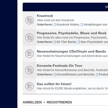
M
Krautrock
Alles rund um den Krautrock
Unterforen:
Krautrock History
,
Vorstellungen von
Progressive, Psychedelic, Blues und Rock
Hier findet ihr alles rund um Progressive, Psychedelic
Unterforen:
60-70er Bands
,
Neo-Psychedelic un
Neuerscheinungen CDs/Vinyls und Bands
Hier findet ihr Neuerscheinungen und könnt diese auc
Konzerte-Festivals-On Tour
Hier findet ihr Konzerthinweise und Berichte, Festiva
Unterforen:
Konzerthinweis und Berichte
,
Festiv
Das solltet ihr hören!
Hier könnt ihr EURE Musik empfehlen, sei es durch Y
ANMELDEN
•
REGISTRIEREN