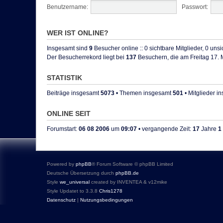
Benutzername:
Passwort:
WER IST ONLINE?
Insgesamt sind
9
Besucher online :: 0 sichtbare Mitglieder, 0 uns
Der Besucherrekord liegt bei
137
Besuchern, die am Freitag 17. M
STATISTIK
Beiträge insgesamt
5073
• Themen insgesamt
501
• Mitglieder 
ONLINE SEIT
Forumstart:
06 08 2006
um
09:07
• vergangende Zeit:
17
Jahre
1
Powered by
phpBB
® Forum Software © phpBB Limited
Deutsche Übersetzung durch
phpBB.de
Style
we_universal
created by INVENTEA & v12mike
Style Updatet to 3.3.8
Chris1278
Datenschutz
|
Nutzungsbedingungen