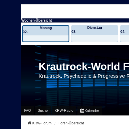
Wochen-Übersicht
Dienstag
Montag
03.
04.
02.
Krautrock-World 
Krautrock, Psychedelic & Progressive 
FAQ
Suche
KRW-Radio
Kalender
KRW-Forum
Foren-Übersicht