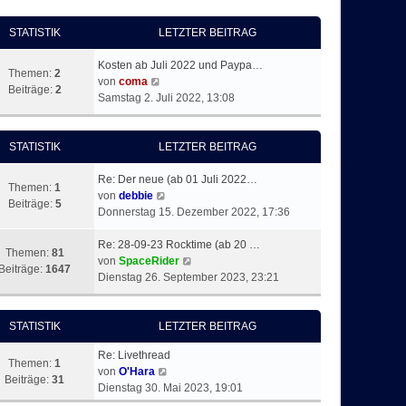
STATISTIK
LETZTER BEITRAG
Kosten ab Juli 2022 und Paypa…
Themen:
2
N
von
coma
Beiträge:
2
e
Samstag 2. Juli 2022, 13:08
u
e
s
STATISTIK
LETZTER BEITRAG
t
e
Re: Der neue (ab 01 Juli 2022…
Themen:
1
r
N
von
debbie
Beiträge:
5
B
e
Donnerstag 15. Dezember 2022, 17:36
e
u
i
e
Re: 28-09-23 Rocktime (ab 20 …
Themen:
81
t
s
N
von
SpaceRider
Beiträge:
1647
r
t
e
Dienstag 26. September 2023, 23:21
a
e
u
g
r
e
B
s
STATISTIK
LETZTER BEITRAG
e
t
Re: Livethread
i
e
Themen:
1
N
von
O'Hara
t
r
Beiträge:
31
e
Dienstag 30. Mai 2023, 19:01
r
B
u