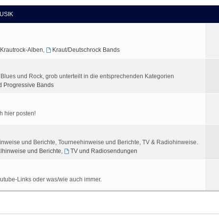
USIK
 Krautrock-Alben
,
Kraut/Deutschrock Bands
, Blues und Rock, grob unterteilt in die entsprechenden Kategorien
d Progressive Bands
h hier posten!
lhinweise und Berichte, Tourneehinweise und Berichte, TV & Radiohinweise.
alhinweise und Berichte
,
TV und Radiosendungen
outube-Links oder was/wie auch immer.