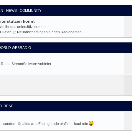
EN - NEWS - COMMUNITY
nterstützen könnt
wie ihr uns unterstützen könnt
l Daten
,
Neuanschaffungen für den Radiobetrieb
ORLD WEBRADIO
d Radio StreamSoftware Anbieter.
ETHREAD
sondern für alles was Euch gerade einfällt .. haut rein