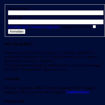
Benutzername:
Passwort:
Ich habe mein Passwort vergessen
|
Angemeldet bleiben
Wer ist online?
Insgesamt sind
14
Besucher online :: 0 sichtbare Mitglieder, 0
unsichtbare Mitglieder und 14 Gäste (basierend auf den aktiven
Besuchern der letzten 5 Minuten)
Der Besucherrekord liegt bei
346
Besuchern, die am Donnerstag 7.
Mai 2020, 19:08 gleichzeitig online waren.
Statistik
Beiträge insgesamt
12962
• Themen insgesamt
601
• Mitglieder
insgesamt
176
• Unser neuestes Mitglied:
GottfriedStorz
Online seit