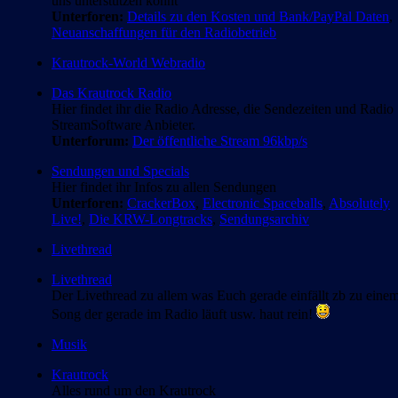
uns unterstützen könnt
Unterforen:
Details zu den Kosten und Bank/PayPal Daten
,
Neuanschaffungen für den Radiobetrieb
Krautrock-World Webradio
Das Krautrock Radio
Hier findet ihr die Radio Adresse, die Sendezeiten und Radio
StreamSoftware Anbieter.
Unterforum:
Der öffentliche Stream 96kbp/s
Sendungen und Specials
Hier findet ihr Infos zu allen Sendungen
Unterforen:
CrackerBox
,
Electronic Spaceballs
,
Absolutely
Live!
,
Die KRW-Longtracks
,
Sendungsarchiv
Livethread
Livethread
Der Livethread zu allem was Euch gerade einfällt zb zu eine
Song der gerade im Radio läuft usw. haut rein!
Musik
Krautrock
Alles rund um den Krautrock