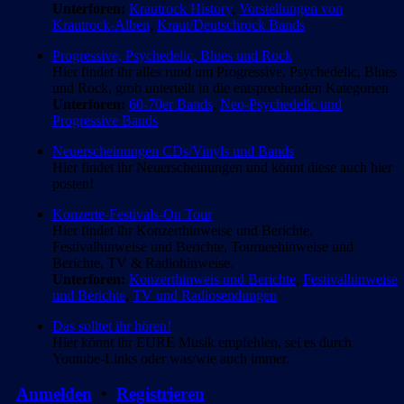
Unterforen:
Krautrock History
,
Vorstellungen von
Krautrock-Alben
,
Kraut/Deutschrock Bands
Progressive, Psychedelic, Blues und Rock
Hier findet ihr alles rund um Progressive, Psychedelic, Blues
und Rock, grob unterteilt in die entsprechenden Kategorien
Unterforen:
60-70er Bands
,
Neo-Psychedelic und
Progressive Bands
Neuerscheinungen CDs/Vinyls und Bands
Hier findet ihr Neuerscheinungen und könnt diese auch hier
posten!
Konzerte-Festivals-On Tour
Hier findet ihr Konzerthinweise und Berichte,
Festivalhinweise und Berichte, Tourneehinweise und
Berichte, TV & Radiohinweise.
Unterforen:
Konzerthinweis und Berichte
,
Festivalhinweise
und Berichte
,
TV und Radiosendungen
Das solltet ihr hören!
Hier könnt ihr EURE Musik empfehlen, sei es durch
Youtube-Links oder was/wie auch immer.
Anmelden
•
Registrieren