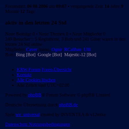
Forumstart:
06 08 2006
um
09:07
• vergangende Zeit:
14
Jahre
9
Monate
12
Tage
aktiv in den letzten 24 Std
Neue Beiträge 0 • Neue Themen 0 • Neue Mitglieder 0
249 Besucher :: 5 Registrierte, 3 Bots und 241 Gäste waren in den
letzten 24 Std online
Mitglieder:
Caver
,
loano
,
Ognir
,
RCaliban
,
Ulli
Bots:
Bing [Bot]
,
Google [Bot]
,
Majestic-12 [Bot]
KRW-Forum
Foren-Übersicht
Kontakt
Alle Cookies löschen
Alle Zeiten sind
UTC+02:00
Powered by
phpBB
® Forum Software © phpBB Limited
Deutsche Übersetzung durch
phpBB.de
Style
we_universal
created by INVENTEA & v12mike
Datenschutz
Nutzungsbedingungen