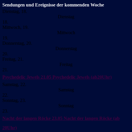
Sendungen und Ereignisse der kommenden Woche
Dienstag, 18.
Dienstag
18.
Mittwoch, 19.
Mittwoch
19.
Donnerstag, 20.
Donnerstag
20.
Freitag, 21.
Freitag
21.
Psychedelic Jewels
21.05 Psychedelic Jewels (ab20Uhr)
Samstag, 22.
Samstag
22.
Sonntag, 23.
Sonntag
23.
Nacht der langen Röcke
23.05 Nacht der langen Röcke (ab
20Uhr)