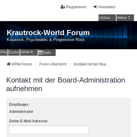
Registrieren
Anmelden
Unbeantwortete Themen
Aktive Themen
Krautrock-World Forum
Krautrock, Psychedelic & Progressive Rock
FAQ
Suche
KRW-Radio
Kalender
KRW-Forum
Foren-Übersicht
Kontakt mit der Board-Administration aufnehmen
Kontakt mit der Board-Administration
aufnehmen
Empfänger:
Administrator
Deine E-Mail-Adresse: