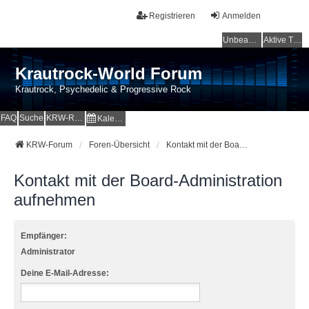
Registrieren
Anmelden
Unbeantwortete Themen
Aktive Themen
Krautrock-World Forum
Krautrock, Psychedelic & Progressive Rock
FAQ
Suche
KRW-Radio
Kalender
KRW-Forum
Foren-Übersicht
Kontakt mit der Board-Administration aufnehmen
Kontakt mit der Board-Administration
aufnehmen
Empfänger:
Administrator
Deine E-Mail-Adresse: