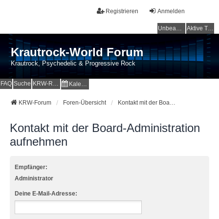
Registrieren
Anmelden
Unbeantwortete Themen
Aktive Themen
Krautrock-World Forum
Krautrock, Psychedelic & Progressive Rock
FAQ
Suche
KRW-Radio
Kalender
KRW-Forum
Foren-Übersicht
Kontakt mit der Board-Administration aufnehmen
Kontakt mit der Board-Administration
aufnehmen
Empfänger:
Administrator
Deine E-Mail-Adresse: