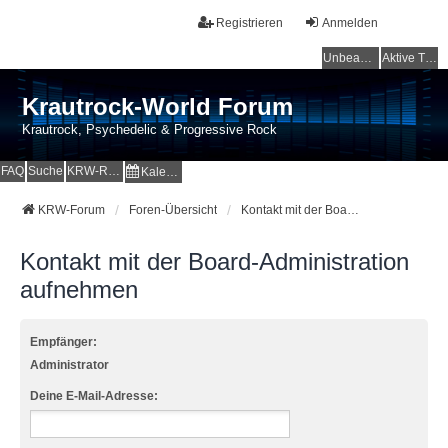
Registrieren
Anmelden
Unbeantwortete Themen
Aktive Themen
Krautrock-World Forum
Krautrock, Psychedelic & Progressive Rock
FAQ
Suche
KRW-Radio
Kalender
KRW-Forum
Foren-Übersicht
Kontakt mit der Board-Administration aufnehmen
Kontakt mit der Board-Administration
aufnehmen
Empfänger:
Administrator
Deine E-Mail-Adresse: