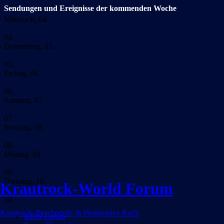
Sendungen und Ereignisse der kommenden Woche
Mittwoch, 04.
04.
Donnerstag, 05.
05.
Freitag, 06.
06.
Samstag, 07.
07.
Sonntag, 08.
08.
Montag, 09.
09.
Dienstag, 10.
Krautrock-World Forum
10.
Krautrock, Psychedelic & Progressive Rock
KRW-Forum