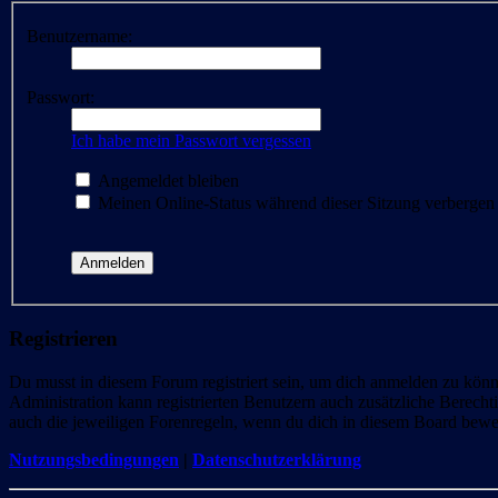
Benutzername:
Passwort:
Ich habe mein Passwort vergessen
Angemeldet bleiben
Meinen Online-Status während dieser Sitzung verbergen
Registrieren
Du musst in diesem Forum registriert sein, um dich anmelden zu könne
Administration kann registrierten Benutzern auch zusätzliche Berech
auch die jeweiligen Forenregeln, wenn du dich in diesem Board bewe
Nutzungsbedingungen
|
Datenschutzerklärung