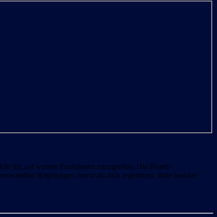
cht dir, auf weitere Funktionen zuzugreifen. Die Board-
erwandten Regelungen, bevor du dich registrierst. Bitte beachte