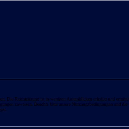
n. Die Registrierung ist in wenigen Augenblicken erledigt und ermögli
tigungen zuweisen. Beachte bitte unsere Nutzungsbedingungen und die v
gst.