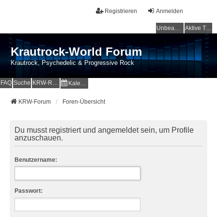
Registrieren
Anmelden
Unbeantwortete Themen
Aktive Themen
Krautrock-World Forum
Krautrock, Psychedelic & Progressive Rock
FAQ
Suche
KRW-Radio
Kalender
KRW-Forum
Foren-Übersicht
Du musst registriert und angemeldet sein, um Profile
anzuschauen.
Benutzername:
Passwort: