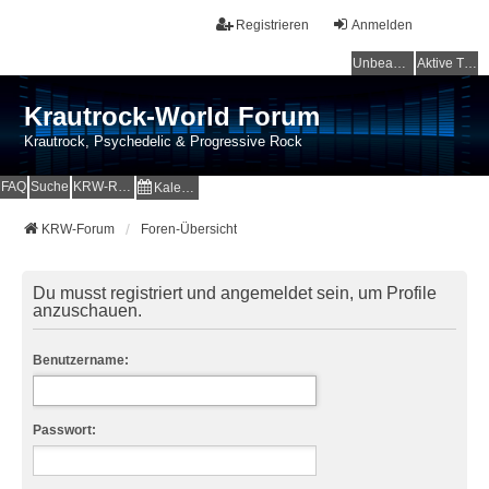
Registrieren
Anmelden
Unbeantwortete Themen
Aktive Themen
Krautrock-World Forum
Krautrock, Psychedelic & Progressive Rock
FAQ
Suche
KRW-Radio
Kalender
KRW-Forum
Foren-Übersicht
Du musst registriert und angemeldet sein, um Profile
anzuschauen.
Benutzername:
Passwort: