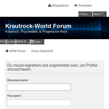
Registrieren
Anmelden
Unbeantwortete Themen
Aktive Themen
Krautrock-World Forum
Krautrock, Psychedelic & Progressive Rock
FAQ
Suche
KRW-Radio
Kalender
KRW-Forum
Foren-Übersicht
Du musst registriert und angemeldet sein, um Profile
anzuschauen.
Benutzername:
Passwort: