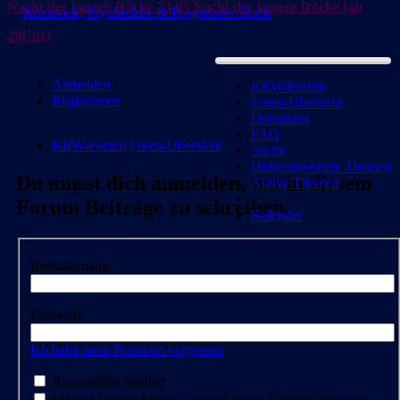
Nacht der langen Röcke
23.05 Nacht der langen Röcke (ab
Krautrock, Psychedelic & Progressive Rock
20Uhr)
Anmelden
KRW-Forum
Registrieren
Foren-Übersicht
Donations
FAQ
KRW-Forum
Foren-Übersicht
Suche
Unbeantwortete Themen
Du musst dich anmelden, um in diesem
Aktive Themen
Forum Beiträge zu schreiben.
Kalender
Benutzername:
Passwort:
Ich habe mein Passwort vergessen
Angemeldet bleiben
Meinen Online-Status während dieser Sitzung verbergen