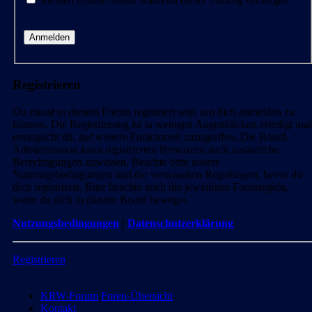
Registrieren
Du musst in diesem Forum registriert sein, um dich anmelden zu
können. Die Registrierung ist in wenigen Augenblicken erledigt und
ermöglicht dir, auf weitere Funktionen zuzugreifen. Die Board-
Administration kann registrierten Benutzern auch zusätzliche
Berechtigungen zuweisen. Beachte bitte unsere
Nutzungsbedingungen und die verwandten Regelungen, bevor du
dich registrierst. Bitte beachte auch die jeweiligen Forenregeln,
wenn du dich in diesem Board bewegst.
Nutzungsbedingungen
|
Datenschutzerklärung
Registrieren
KRW-Forum
Foren-Übersicht
Kontakt