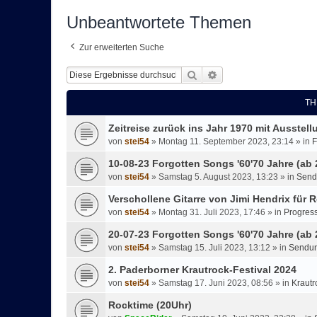
Unbeantwortete Themen
Zur erweiterten Suche
Suche
Erweiterte Suche
TH
Zeitreise zurück ins Jahr 1970 mit Ausstel
von
stei54
»
Montag 11. September 2023, 23:14
» in
F
10-08-23 Forgotten Songs '60'70 Jahre (ab 
von
stei54
»
Samstag 5. August 2023, 13:23
» in
Send
Verschollene Gitarre von Jimi Hendrix für R
von
stei54
»
Montag 31. Juli 2023, 17:46
» in
Progress
20-07-23 Forgotten Songs '60'70 Jahre (ab 
von
stei54
»
Samstag 15. Juli 2023, 13:12
» in
Sendun
2. Paderborner Krautrock-Festival 2024
von
stei54
»
Samstag 17. Juni 2023, 08:56
» in
Krautr
Rocktime (20Uhr)