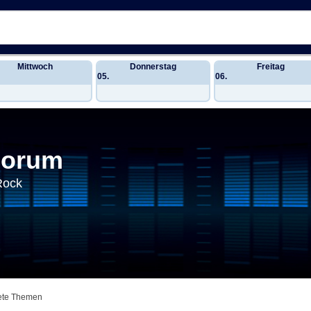
Mittwoch
Donnerstag
Freitag
05.
06.
Forum
Rock
ete Themen