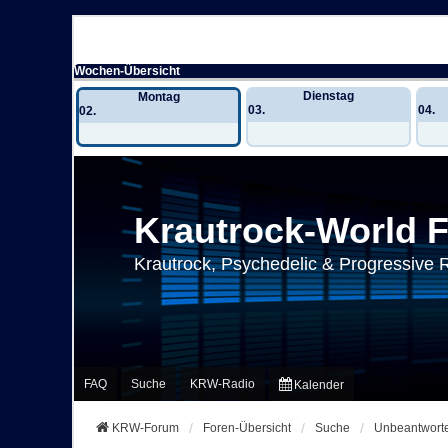
Wochen-Übersicht
Dienstag
Montag
03.
04.
02.
Krautrock-World 
Krautrock, Psychedelic & Progressive 
FAQ
Suche
KRW-Radio
Kalender
KRW-Forum
Foren-Übersicht
Suche
Unbeantwort