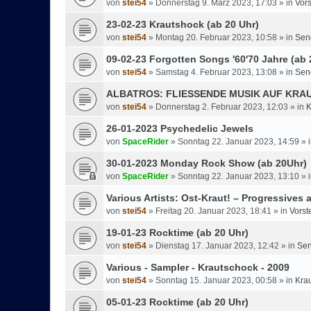
von
stei54
»
Donnerstag 9. März 2023, 17:03
» in
Vors
23-02-23 Krautshock (ab 20 Uhr)
von
stei54
»
Montag 20. Februar 2023, 10:58
» in
Sen
09-02-23 Forgotten Songs '60'70 Jahre (ab 
von
stei54
»
Samstag 4. Februar 2023, 13:08
» in
Sen
ALBATROS: FLIESSENDE MUSIK AUF KRA
von
stei54
»
Donnerstag 2. Februar 2023, 12:03
» in
K
26-01-2023 Psychedelic Jewels
von
SpaceRider
»
Sonntag 22. Januar 2023, 14:59
» 
30-01-2023 Monday Rock Show (ab 20Uhr)
von
SpaceRider
»
Sonntag 22. Januar 2023, 13:10
» 
Various Artists: Ost-Kraut! – Progressives
von
stei54
»
Freitag 20. Januar 2023, 18:41
» in
Vorst
19-01-23 Rocktime (ab 20 Uhr)
von
stei54
»
Dienstag 17. Januar 2023, 12:42
» in
Sen
Various - Sampler - Krautschock - 2009
von
stei54
»
Sonntag 15. Januar 2023, 00:58
» in
Kra
05-01-23 Rocktime (ab 20 Uhr)