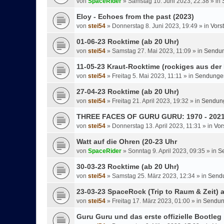
von
SpaceRider
»
Samstag 10. Juni 2023, 22:38
» in
Eloy - Echoes from the past (2023)
von
stei54
»
Donnerstag 8. Juni 2023, 19:49
» in
Vors
01-06-23 Rocktime (ab 20 Uhr)
von
stei54
»
Samstag 27. Mai 2023, 11:09
» in
Sendun
11-05-23 Kraut-Rocktime (rockiges aus der
von
stei54
»
Freitag 5. Mai 2023, 11:11
» in
Sendungen
27-04-23 Rocktime (ab 20 Uhr)
von
stei54
»
Freitag 21. April 2023, 19:32
» in
Sendung
THREE FACES OF GURU GURU: 1970 - 202
von
stei54
»
Donnerstag 13. April 2023, 11:31
» in
Vor
Watt auf die Ohren (20-23 Uhr
von
SpaceRider
»
Sonntag 9. April 2023, 09:35
» in
S
30-03-23 Rocktime (ab 20 Uhr)
von
stei54
»
Samstag 25. März 2023, 12:34
» in
Sendu
23-03-23 SpaceRock (Trip to Raum & Zeit) 
von
stei54
»
Freitag 17. März 2023, 01:00
» in
Sendun
Guru Guru und das erste offizielle Bootleg