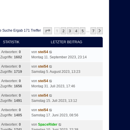
Seite
1
Von
7
1
2
3
4
5
7
Nächste
e Suche Ergab 171 Treffer
…
STATISTIK
LETZTER BEITRAG
Antworten:
0
von
stei54
Zugriffe:
1602
Montag 11. September 2023, 23:14
Antworten:
0
von
stei54
Zugriffe:
1719
Samstag 5. August 2023, 13:23
Antworten:
0
von
stei54
Zugriffe:
1656
Montag 31. Juli 2023, 17:46
Antworten:
0
von
stei54
Zugriffe:
1491
Samstag 15. Juli 2023, 13:12
Antworten:
0
von
stei54
Zugriffe:
1405
Samstag 17. Juni 2023, 08:56
Antworten:
0
von
SpaceRider
Zugriffe:
1741
Samstag 10. Juni 2023, 22:38