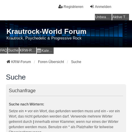
Registrieren
Anmelden
Unbeantwortete Themen
Aktive Themen
Krautrock-World Forum
Krautrock, Psychedelic & Progressive Rock
FAQ
Suche
KRW-Radio
Kalender
KRW-Forum
Foren-Übersicht
Suche
Suche
Suchanfrage
Suche nach Wörtern:
Setze ein
+
vor ein Wort, das gefunden werden muss und ein
-
vor ein
Wort, das nicht gefunden werden darf. Verwende mehrere Wörter
getrennt durch
|
innerhalb einer Klammer, wenn nur eines der Wörter
gefunden werden muss. Benutze ein * als Platzhalter für teilweise