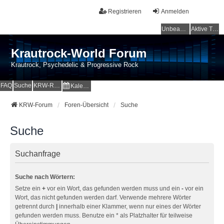
Registrieren
Anmelden
Unbeantwortete Themen
Aktive Themen
Krautrock-World Forum
Krautrock, Psychedelic & Progressive Rock
FAQ
Suche
KRW-Radio
Kalender
KRW-Forum
Foren-Übersicht
Suche
Suche
Suchanfrage
Suche nach Wörtern:
Setze ein
+
vor ein Wort, das gefunden werden muss und ein
-
vor ein
Wort, das nicht gefunden werden darf. Verwende mehrere Wörter
getrennt durch
|
innerhalb einer Klammer, wenn nur eines der Wörter
gefunden werden muss. Benutze ein * als Platzhalter für teilweise