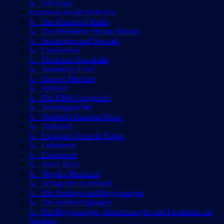
↳ Off-Topic
Krautrock-World Webradio
↳ Das Krautrock Radio
↳ Der öffentliche Stream 96kbp/s
↳ Sendungen und Specials
↳ CrackerBox
↳ Electronic Spaceballs
↳ Absolutely Live!
↳ Groove Machine
↳ VerWolf
↳ Die KRW-Longtracks
↳ Sendungsarchiv
↳ Heribert's Random Music
↳ Treibsand
↳ Explorer's Kraut & Rüben
↳ Lobotomie
↳ Experience
↳ Space Rock
↳ Vergat's Musikzeit
↳ Schlag den Krautlodel
↳ Die Spieltage und Begegnungen
↳ Die Spielbedingungen
↳ Die Begegnungen, Abstimmungen und Livethreds zur
Sendung