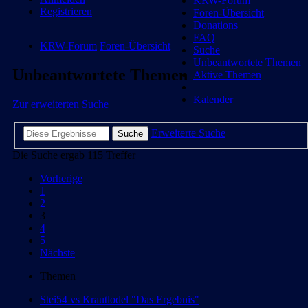
KRW-Forum
Registrieren
Foren-Übersicht
Donations
FAQ
KRW-Forum
Foren-Übersicht
Suche
Unbeantwortete Themen
Unbeantwortete Themen
Aktive Themen
Kalender
Zur erweiterten Suche
Erweiterte Suche
Suche
Die Suche ergab 115 Treffer
Vorherige
1
2
3
4
5
Nächste
Themen
Stei54 vs Krautlodel "Das Ergebnis"