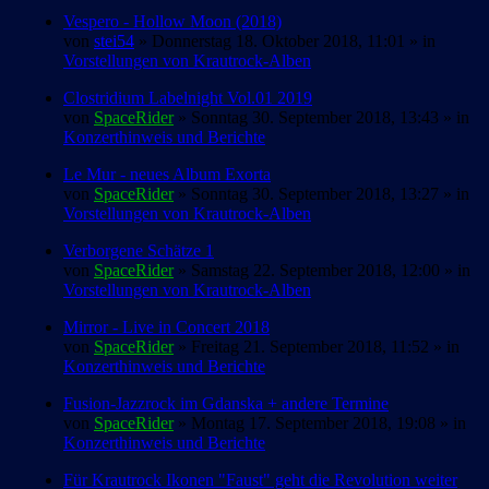
Vespero - Hollow Moon (2018)
von
stei54
» Donnerstag 18. Oktober 2018, 11:01 » in
Vorstellungen von Krautrock-Alben
Clostridium Labelnight Vol.01 2019
von
SpaceRider
» Sonntag 30. September 2018, 13:43 » in
Konzerthinweis und Berichte
Le Mur - neues Album Exorta
von
SpaceRider
» Sonntag 30. September 2018, 13:27 » in
Vorstellungen von Krautrock-Alben
Verborgene Schätze 1
von
SpaceRider
» Samstag 22. September 2018, 12:00 » in
Vorstellungen von Krautrock-Alben
Mirror - Live in Concert 2018
von
SpaceRider
» Freitag 21. September 2018, 11:52 » in
Konzerthinweis und Berichte
Fusion-Jazzrock im Gdanska + andere Termine
von
SpaceRider
» Montag 17. September 2018, 19:08 » in
Konzerthinweis und Berichte
Für Krautrock Ikonen "Faust" geht die Revolution weiter