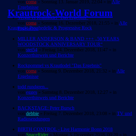
von
coma
» Sonntag 13. Januar 2019, 22:04 » in
Alle
Ergebnisse
Krautrock-World Forum
Vergat vs Krautlodel "Das Ergebnis"
von
coma
» Sonntag 16. Dezember 2018, 21:55 » in
Alle
Krautrock, Psychedelic & Progressive Rock
Ergebnisse
MILLER ANDERSON & BAND +++ „50 YEARS
WOODSTOCK ANNIVERSARY TOUR“
von
stei54
» Freitag 14. Dezember 2018, 11:47 » in
Konzerthinweis und Berichte
Rockpommel vs Krautlodel "Das Ergebnis"
von
coma
» Sonntag 9. Dezember 2018, 21:32 » in
Alle
Ergebnisse
todd rundgren...
von
egges
» Samstag 8. Dezember 2018, 12:27 » in
Konzerthinweis und Berichte
BACKSTAGE: Peter Bursch
von
debbie
» Freitag 7. Dezember 2018, 23:08 » in
TV und
Radiosendungen
BIRTH CONTROL - Live Harmonie Bonn 2018
von
SpaceRider
» Montag 3. Dezember 2018, 00:20 » in