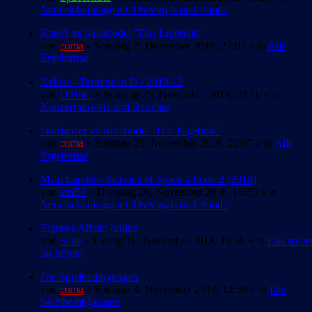
Neuerscheinungen CDs/Vinyls und Bands
KateB vs Krautlodel "Das Ergebnis"
von
coma
» Sonntag 2. Dezember 2018, 22:02 » in
Alle
Ergebnisse
Nektar - Termine in D / 2018-12
von
O'Hara
» Sonntag 25. November 2018, 23:10 » in
Konzerthinweis und Berichte
Stardancer vs Krautlodel "Das Ergebnis"
von
coma
» Sonntag 25. November 2018, 22:07 » in
Alle
Ergebnisse
Maat Lander - Seasons of Space # book 2 (2018)
von
stei54
» Dienstag 20. November 2018, 15:33 » in
Neuerscheinungen CDs/Vinyls und Bands
Eigenes Album online
von
Satie
» Freitag 16. November 2018, 19:56 » in
Das sollte
ihr hören!
Die Spielbedingungen
von
coma
» Sonntag 4. November 2018, 12:58 » in
Die
Spielbedingungen