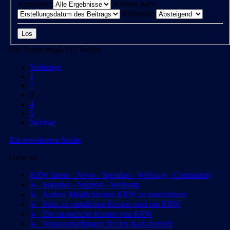
Anzeigen:
Sortiere nach:
Richtung:
Die Suche ergab 115 Treffer
Vorherige
1
2
3
4
5
Nächste
Zur erweiterten Suche
Gehe zu
KRW Intern - News - Spenden - Werbung - Community
↳ Spenden - Support - Werbung
↳ Andere Möglichkeiten KRW zu unterstützen
↳ Infos zu sämtlichen Kosten rund um KRW
↳ Die monatliche Kosten von KRW
↳ Neuanschaffungen für den Radiobetrieb