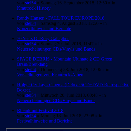
von
stei54
» Sonntag 16. September 2018, 12:50 » in
Krautrock History
Randy Hansen - FALL TOUR EUROPE 2018
von
stei54
» Samstag 4. August 2018, 12:56 » in
Konzerthinweis und Berichte
70 Years Of Rory Gallagher
von
stei54
» Sonntag 29. Juli 2018, 11:47 » in
Neuerscheinungen CDs/Vinyls und Bands
SPACE DEBRIS - Mountain Ultimate 2 CD Green
Brain/Breitklang
von
stei54
» Donnerstag 28. Juni 2018, 12:06 » in
Vorstellungen von Krautrock-Alben
Holger Czukay - Cinema (Deluxe 5CD+DVD Retrospective
Boxset)
von
stei54
» Mittwoch 20. Juni 2018, 00:48 » in
Neuerscheinungen CDs/Vinyls und Bands
Rheinkraut Festival 2018
von
stei54
» Montag 18. Juni 2018, 23:08 » in
Festivalhinweise und Berichte