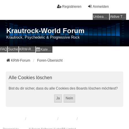
Registrieren
Anmelden
Unbeantwortete Themen
Aktive Themen
Krautrock-World Forum
Krautrock, Psychedelic & Progressive Rock
FAQ
Suche
KRW-Radio
Kalender
KRW-Forum
Foren-Übersicht
Alle Cookies löschen
Bist du dir sicher, dass du alle Cookies des Boards löschen möchtest?
KRW-Forum
Foren-Übersicht
Kontakt
Powered by
phpBB
® Forum Software © phpBB Limited