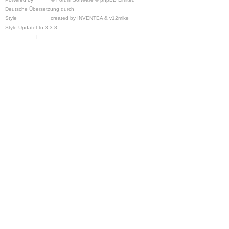
Deutsche Übersetzung durch
phpBB.de
Style
we_universal
created by INVENTEA & v12mike
Style Updatet to 3.3.8
Chris1278
Datenschutz
|
Nutzungsbedingungen