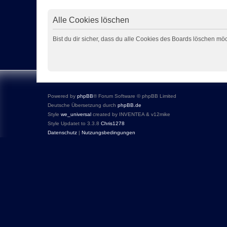
Alle Cookies löschen
Bist du dir sicher, dass du alle Cookies des Boards löschen mö
Powered by
phpBB
® Forum Software © phpBB Limited
Deutsche Übersetzung durch
phpBB.de
Style
we_universal
created by INVENTEA & v12mike
Style Updatet to 3.3.8
Chris1278
Datenschutz
|
Nutzungsbedingungen