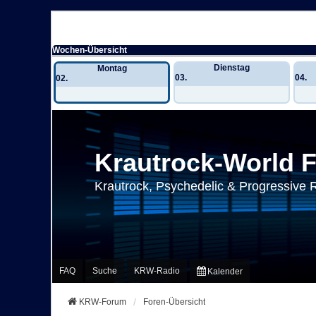
Wochen-Übersicht
Dienstag
Montag
03.
04.
02.
Krautrock-World 
Krautrock, Psychedelic & Progressive 
FAQ
Suche
KRW-Radio
Kalender
KRW-Forum
Foren-Übersicht