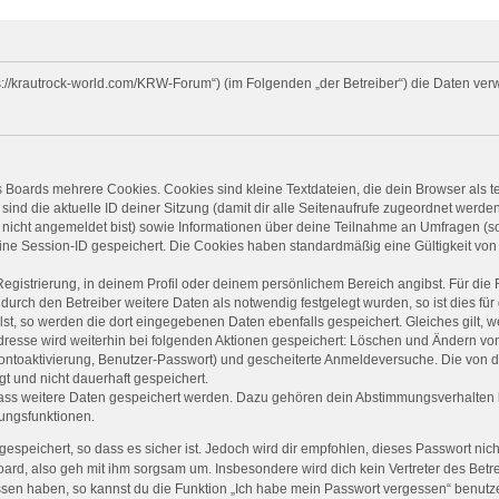
ttps://krautrock-world.com/KRW-Forum“) (im Folgenden „der Betreiber“) die Daten 
 Boards mehrere Cookies. Cookies sind kleine Textdateien, die dein Browser als 
sind die aktuelle ID deiner Sitzung (damit dir alle Seitenaufrufe zugeordnet werd
 nicht angemeldet bist) sowie Informationen über deine Teilnahme an Umfragen (so
eine Session-ID gespeichert. Die Cookies haben standardmäßig eine Gültigkeit von 
Registrierung, in deinem Profil oder deinem persönlichem Bereich angibst. Für die
rch den Betreiber weitere Daten als notwendig festgelegt wurden, so ist dies für d
lst, so werden die dort eingegebenen Daten ebenfalls gespeichert. Gleiches gilt, 
Adresse wird weiterhin bei folgenden Aktionen gespeichert: Löschen und Ändern vo
Kontoaktivierung, Benutzer-Passwort) und gescheiterte Anmeldeversuche. Die von
gt und nicht dauerhaft gespeichert.
 dass weitere Daten gespeichert werden. Dazu gehören dein Abstimmungsverhalten 
gungsfunktionen.
espeichert, so dass es sicher ist. Jedoch wird dir empfohlen, dieses Passwort nic
ard, also geh mit ihm sorgsam um. Insbesondere wird dich kein Vertreter des Betre
ssen haben, so kannst du die Funktion „Ich habe mein Passwort vergessen“ benut