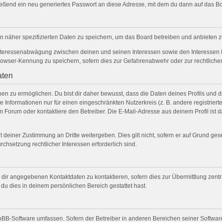
ßend ein neu generiertes Passwort an diese Adresse, mit dem du dann auf das Bo
n näher spezifizierten Daten zu speichern, um das Board betreiben und anbieten 
Interessenabwägung zwischen deinen und seinen Interessen sowie den Interessen D
owser-Kennung zu speichern, sofern dies zur Gefahrenabwehr oder zur rechtlichen
aten
 zu ermöglichen. Du bist dir daher bewusst, dass die Daten deines Profils und die 
 Informationen nur für einen eingeschränkten Nutzerkreis (z. B. andere registriert
Forum oder kontaktiere den Betreiber. Die E-Mail-Adresse aus deinem Profil ist da
 deiner Zustimmung an Dritte weitergeben. Dies gilt nicht, sofern er auf Grund ge
rchsetzung rechtlicher Interessen erforderlich sind.
 dir angegebenen Kontaktdaten zu kontaktieren, sofern dies zur Übermittlung zentra
 du dies in deinem persönlichen Bereich gestattet hast.
phpBB-Software umfassen. Sofern der Betreiber in anderen Bereichen seiner Softwar