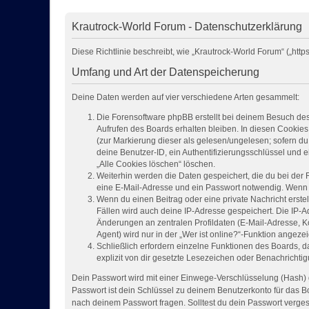
Krautrock-World Forum - Datenschutzerklärung
Diese Richtlinie beschreibt, wie „Krautrock-World Forum“ („h
Umfang und Art der Datenspeicherung
Deine Daten werden auf vier verschiedene Arten gesammelt:
Die Forensoftware phpBB erstellt bei deinem Besuch des
Aufrufen des Boards erhalten bleiben. In diesen Cookies 
(zur Markierung dieser als gelesen/ungelesen; sofern du
deine Benutzer-ID, ein Authentifizierungsschlüssel und 
„Alle Cookies löschen“ löschen.
Weiterhin werden die Daten gespeichert, die du bei der 
eine E-Mail-Adresse und ein Passwort notwendig. Wenn du
Wenn du einen Beitrag oder eine private Nachricht erstel
Fällen wird auch deine IP-Adresse gespeichert. Die IP-
Änderungen an zentralen Profildaten (E-Mail-Adresse, 
Agent) wird nur in der „Wer ist online?“-Funktion angezei
Schließlich erfordern einzelne Funktionen des Boards,
explizit von dir gesetzte Lesezeichen oder Benachrichti
Dein Passwort wird mit einer Einwege-Verschlüsselung (Hash) g
Passwort ist dein Schlüssel zu deinem Benutzerkonto für das Bo
nach deinem Passwort fragen. Solltest du dein Passwort verge