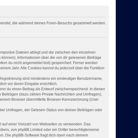
verwendet, die während deines Foren-Besuchs gesammelt werden.
temporäre Dateien ablegt und die zwischen den einzelnen
en können), Informationen über die von dir gelesenen Beiträge
fern du nicht angemeldet bist) gespeichert. Ferner werden
einem Jahr. Alle Cookies kannst du jederzeit über die Funktion
 Registrierung sind mindestens ein eindeutiger Benutzername,
ich vor deren Eingabe ersichtlich.
wenn du einen Beitrag als Entwurf zwischenspeicherst. In diesen
n Beiträgen (dazu zählen Private Nachrichten und Umfragen),
 deinem Browser übermittelte Browser-Kennzeichnung (User
bei Umfragen, der Gelesen-Status von deinen Beiträgen oder
ht auf einer Vielzahl von Webseiten zu verwenden. Das
ibers, von phpBB Limited oder ein Dritter berechtigterweise
zen. Die phpBB-Software fragt dich dann nach deinem