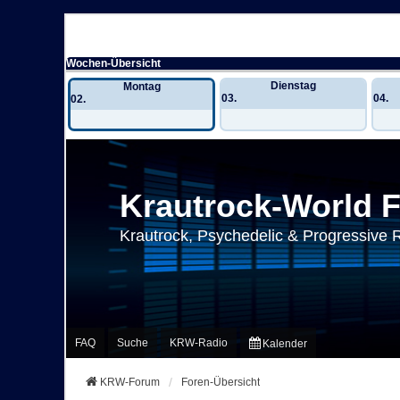
Wochen-Übersicht
Dienstag
Montag
03.
04.
02.
Krautrock-World 
Krautrock, Psychedelic & Progressive 
FAQ
Suche
KRW-Radio
Kalender
KRW-Forum
Foren-Übersicht