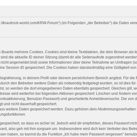
ttps://krautrock-world.com/KRW-Forum“) (im Folgenden „der Betreiber“) die Daten 
 Boards mehrere Cookies. Cookies sind kleine Textdateien, die dein Browser als 
sind die aktuelle ID deiner Sitzung (damit dir alle Seitenaufrufe zugeordnet werd
 nicht angemeldet bist) sowie Informationen über deine Teilnahme an Umfragen (so
eine Session-ID gespeichert. Die Cookies haben standardmäßig eine Gültigkeit von 
Registrierung, in deinem Profil oder deinem persönlichem Bereich angibst. Für die
rch den Betreiber weitere Daten als notwendig festgelegt wurden, so ist dies für d
lst, so werden die dort eingegebenen Daten ebenfalls gespeichert. Gleiches gilt, 
Adresse wird weiterhin bei folgenden Aktionen gespeichert: Löschen und Ändern vo
Kontoaktivierung, Benutzer-Passwort) und gescheiterte Anmeldeversuche. Die von
gt und nicht dauerhaft gespeichert.
 dass weitere Daten gespeichert werden. Dazu gehören dein Abstimmungsverhalten 
gungsfunktionen.
espeichert, so dass es sicher ist. Jedoch wird dir empfohlen, dieses Passwort nic
ard, also geh mit ihm sorgsam um. Insbesondere wird dich kein Vertreter des Betre
ssen haben, so kannst du die Funktion „Ich habe mein Passwort vergessen“ benut