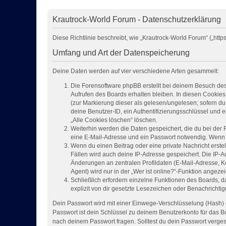
Krautrock-World Forum - Datenschutzerklärung
Diese Richtlinie beschreibt, wie „Krautrock-World Forum“ („h
Umfang und Art der Datenspeicherung
Deine Daten werden auf vier verschiedene Arten gesammelt:
Die Forensoftware phpBB erstellt bei deinem Besuch des
Aufrufen des Boards erhalten bleiben. In diesen Cookies 
(zur Markierung dieser als gelesen/ungelesen; sofern du
deine Benutzer-ID, ein Authentifizierungsschlüssel und 
„Alle Cookies löschen“ löschen.
Weiterhin werden die Daten gespeichert, die du bei der 
eine E-Mail-Adresse und ein Passwort notwendig. Wenn du
Wenn du einen Beitrag oder eine private Nachricht erstel
Fällen wird auch deine IP-Adresse gespeichert. Die IP-
Änderungen an zentralen Profildaten (E-Mail-Adresse, 
Agent) wird nur in der „Wer ist online?“-Funktion angezei
Schließlich erfordern einzelne Funktionen des Boards,
explizit von dir gesetzte Lesezeichen oder Benachrichti
Dein Passwort wird mit einer Einwege-Verschlüsselung (Hash) g
Passwort ist dein Schlüssel zu deinem Benutzerkonto für das Bo
nach deinem Passwort fragen. Solltest du dein Passwort verge