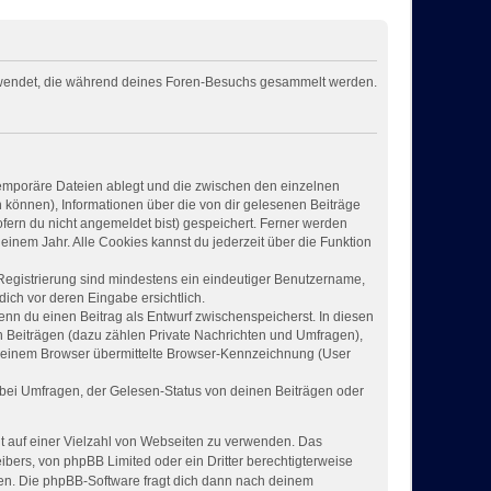
verwendet, die während deines Foren-Besuchs gesammelt werden.
temporäre Dateien ablegt und die zwischen den einzelnen
en können), Informationen über die von dir gelesenen Beiträge
fern du nicht angemeldet bist) gespeichert. Ferner werden
einem Jahr. Alle Cookies kannst du jederzeit über die Funktion
 Registrierung sind mindestens ein eindeutiger Benutzername,
ich vor deren Eingabe ersichtlich.
wenn du einen Beitrag als Entwurf zwischenspeicherst. In diesen
n Beiträgen (dazu zählen Private Nachrichten und Umfragen),
 deinem Browser übermittelte Browser-Kennzeichnung (User
bei Umfragen, der Gelesen-Status von deinen Beiträgen oder
ht auf einer Vielzahl von Webseiten zu verwenden. Das
ibers, von phpBB Limited oder ein Dritter berechtigterweise
zen. Die phpBB-Software fragt dich dann nach deinem