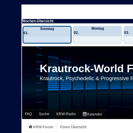
Wochen-Übersicht
Montag
Sonntag
02.
03.
01.
Krautrock-World 
Krautrock, Psychedelic & Progressive 
FAQ
Suche
KRW-Radio
Kalender
KRW-Forum
Foren-Übersicht