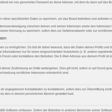
ßend ein neu generiertes Passwort an diese Adresse, mit dem du dann auf das Bo
n näher spezifizierten Daten zu speichern, um das Board betreiben und anbieten 
Interessenabwägung zwischen deinen und seinen Interessen sowie den Interessen D
owser-Kennung zu speichern, sofern dies zur Gefahrenabwehr oder zur rechtlichen
aten
 zu ermöglichen. Du bist dir daher bewusst, dass die Daten deines Profils und die 
 Informationen nur für einen eingeschränkten Nutzerkreis (z. B. andere registriert
Forum oder kontaktiere den Betreiber. Die E-Mail-Adresse aus deinem Profil ist da
 deiner Zustimmung an Dritte weitergeben. Dies gilt nicht, sofern er auf Grund ge
rchsetzung rechtlicher Interessen erforderlich sind.
 dir angegebenen Kontaktdaten zu kontaktieren, sofern dies zur Übermittlung zentra
 du dies in deinem persönlichen Bereich gestattet hast.
phpBB-Software umfassen. Sofern der Betreiber in anderen Bereichen seiner Softwar