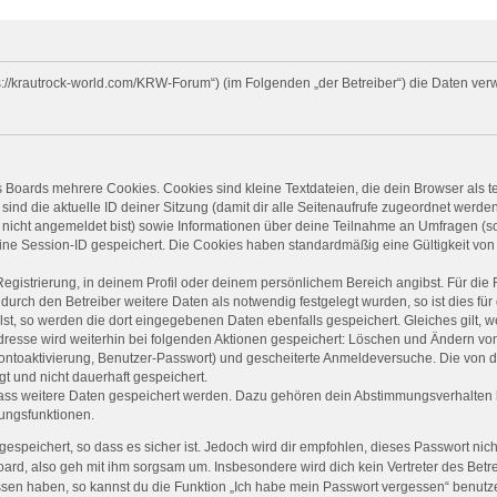
ttps://krautrock-world.com/KRW-Forum“) (im Folgenden „der Betreiber“) die Daten 
 Boards mehrere Cookies. Cookies sind kleine Textdateien, die dein Browser als 
sind die aktuelle ID deiner Sitzung (damit dir alle Seitenaufrufe zugeordnet werd
 nicht angemeldet bist) sowie Informationen über deine Teilnahme an Umfragen (so
eine Session-ID gespeichert. Die Cookies haben standardmäßig eine Gültigkeit von 
Registrierung, in deinem Profil oder deinem persönlichem Bereich angibst. Für die
rch den Betreiber weitere Daten als notwendig festgelegt wurden, so ist dies für d
lst, so werden die dort eingegebenen Daten ebenfalls gespeichert. Gleiches gilt, 
Adresse wird weiterhin bei folgenden Aktionen gespeichert: Löschen und Ändern vo
Kontoaktivierung, Benutzer-Passwort) und gescheiterte Anmeldeversuche. Die von
gt und nicht dauerhaft gespeichert.
 dass weitere Daten gespeichert werden. Dazu gehören dein Abstimmungsverhalten 
gungsfunktionen.
espeichert, so dass es sicher ist. Jedoch wird dir empfohlen, dieses Passwort nic
ard, also geh mit ihm sorgsam um. Insbesondere wird dich kein Vertreter des Betre
ssen haben, so kannst du die Funktion „Ich habe mein Passwort vergessen“ benut