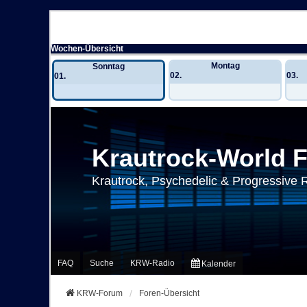
Wochen-Übersicht
Montag
Sonntag
02.
03.
01.
Krautrock-World 
Krautrock, Psychedelic & Progressive 
FAQ
Suche
KRW-Radio
Kalender
KRW-Forum
Foren-Übersicht