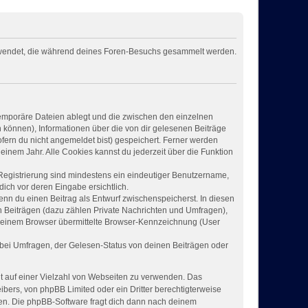
verwendet, die während deines Foren-Besuchs gesammelt werden.
temporäre Dateien ablegt und die zwischen den einzelnen
en können), Informationen über die von dir gelesenen Beiträge
fern du nicht angemeldet bist) gespeichert. Ferner werden
einem Jahr. Alle Cookies kannst du jederzeit über die Funktion
 Registrierung sind mindestens ein eindeutiger Benutzername,
ich vor deren Eingabe ersichtlich.
wenn du einen Beitrag als Entwurf zwischenspeicherst. In diesen
n Beiträgen (dazu zählen Private Nachrichten und Umfragen),
 deinem Browser übermittelte Browser-Kennzeichnung (User
bei Umfragen, der Gelesen-Status von deinen Beiträgen oder
ht auf einer Vielzahl von Webseiten zu verwenden. Das
ibers, von phpBB Limited oder ein Dritter berechtigterweise
zen. Die phpBB-Software fragt dich dann nach deinem