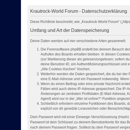
Krautrock-World Forum - Datenschutzerklärung
Diese Richtlinie beschreibt, wie „Krautrock-World Forum“ („h
Umfang und Art der Datenspeicherung
Deine Daten werden auf vier verschiedene Arten gesammelt:
Die Forensoftware phpBB erstellt bei deinem Besuch des
Aufrufen des Boards erhalten bleiben. In diesen Cookies 
(zur Markierung dieser als gelesen/ungelesen; sofern du
deine Benutzer-ID, ein Authentifizierungsschlüssel und 
„Alle Cookies löschen“ löschen.
Weiterhin werden die Daten gespeichert, die du bei der 
eine E-Mail-Adresse und ein Passwort notwendig. Wenn du
Wenn du einen Beitrag oder eine private Nachricht erstel
Fällen wird auch deine IP-Adresse gespeichert. Die IP-
Änderungen an zentralen Profildaten (E-Mail-Adresse, 
Agent) wird nur in der „Wer ist online?“-Funktion angezei
Schließlich erfordern einzelne Funktionen des Boards,
explizit von dir gesetzte Lesezeichen oder Benachrichti
Dein Passwort wird mit einer Einwege-Verschlüsselung (Hash) g
Passwort ist dein Schlüssel zu deinem Benutzerkonto für das Bo
nach deinem Passwort fragen. Solltest du dein Passwort verge