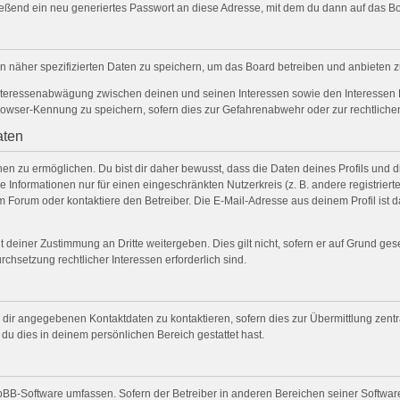
ßend ein neu generiertes Passwort an diese Adresse, mit dem du dann auf das Bo
n näher spezifizierten Daten zu speichern, um das Board betreiben und anbieten 
Interessenabwägung zwischen deinen und seinen Interessen sowie den Interessen D
owser-Kennung zu speichern, sofern dies zur Gefahrenabwehr oder zur rechtlichen
aten
 zu ermöglichen. Du bist dir daher bewusst, dass die Daten deines Profils und die 
 Informationen nur für einen eingeschränkten Nutzerkreis (z. B. andere registriert
Forum oder kontaktiere den Betreiber. Die E-Mail-Adresse aus deinem Profil ist da
 deiner Zustimmung an Dritte weitergeben. Dies gilt nicht, sofern er auf Grund ge
rchsetzung rechtlicher Interessen erforderlich sind.
 dir angegebenen Kontaktdaten zu kontaktieren, sofern dies zur Übermittlung zentra
 du dies in deinem persönlichen Bereich gestattet hast.
phpBB-Software umfassen. Sofern der Betreiber in anderen Bereichen seiner Softwar