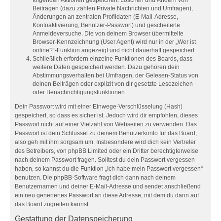
Beiträgen (dazu zählen Private Nachrichten und Umfragen),
Änderungen an zentralen Profildaten (E-Mail-Adresse,
Kontoaktivierung, Benutzer-Passwort) und gescheiterte
Anmeldeversuche. Die von deinem Browser übermittelte
Browser-Kennzeichnung (User Agent) wird nur in der „Wer ist
online?“-Funktion angezeigt und nicht dauerhaft gespeichert.
Schließlich erfordern einzelne Funktionen des Boards, dass
weitere Daten gespeichert werden. Dazu gehören dein
Abstimmungsverhalten bei Umfragen, der Gelesen-Status von
deinen Beiträgen oder explizit von dir gesetzte Lesezeichen
oder Benachrichtigungsfunktionen.
Dein Passwort wird mit einer Einwege-Verschlüsselung (Hash)
gespeichert, so dass es sicher ist. Jedoch wird dir empfohlen, dieses
Passwort nicht auf einer Vielzahl von Webseiten zu verwenden. Das
Passwort ist dein Schlüssel zu deinem Benutzerkonto für das Board,
also geh mit ihm sorgsam um. Insbesondere wird dich kein Vertreter
des Betreibers, von phpBB Limited oder ein Dritter berechtigterweise
nach deinem Passwort fragen. Solltest du dein Passwort vergessen
haben, so kannst du die Funktion „Ich habe mein Passwort vergessen“
benutzen. Die phpBB-Software fragt dich dann nach deinem
Benutzernamen und deiner E-Mail-Adresse und sendet anschließend
ein neu generiertes Passwort an diese Adresse, mit dem du dann auf
das Board zugreifen kannst.
Gestattung der Datenspeicherung