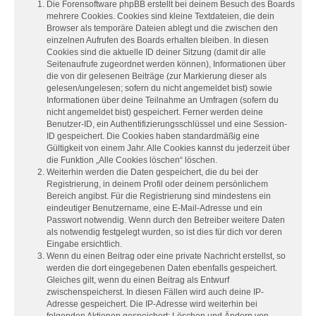
Die Forensoftware phpBB erstellt bei deinem Besuch des Boards
mehrere Cookies. Cookies sind kleine Textdateien, die dein
Browser als temporäre Dateien ablegt und die zwischen den
einzelnen Aufrufen des Boards erhalten bleiben. In diesen
Cookies sind die aktuelle ID deiner Sitzung (damit dir alle
Seitenaufrufe zugeordnet werden können), Informationen über
die von dir gelesenen Beiträge (zur Markierung dieser als
gelesen/ungelesen; sofern du nicht angemeldet bist) sowie
Informationen über deine Teilnahme an Umfragen (sofern du
nicht angemeldet bist) gespeichert. Ferner werden deine
Benutzer-ID, ein Authentifizierungsschlüssel und eine Session-
ID gespeichert. Die Cookies haben standardmäßig eine
Gültigkeit von einem Jahr. Alle Cookies kannst du jederzeit über
die Funktion „Alle Cookies löschen“ löschen.
Weiterhin werden die Daten gespeichert, die du bei der
Registrierung, in deinem Profil oder deinem persönlichem
Bereich angibst. Für die Registrierung sind mindestens ein
eindeutiger Benutzername, eine E-Mail-Adresse und ein
Passwort notwendig. Wenn durch den Betreiber weitere Daten
als notwendig festgelegt wurden, so ist dies für dich vor deren
Eingabe ersichtlich.
Wenn du einen Beitrag oder eine private Nachricht erstellst, so
werden die dort eingegebenen Daten ebenfalls gespeichert.
Gleiches gilt, wenn du einen Beitrag als Entwurf
zwischenspeicherst. In diesen Fällen wird auch deine IP-
Adresse gespeichert. Die IP-Adresse wird weiterhin bei
folgenden Aktionen gespeichert: Löschen und Ändern von