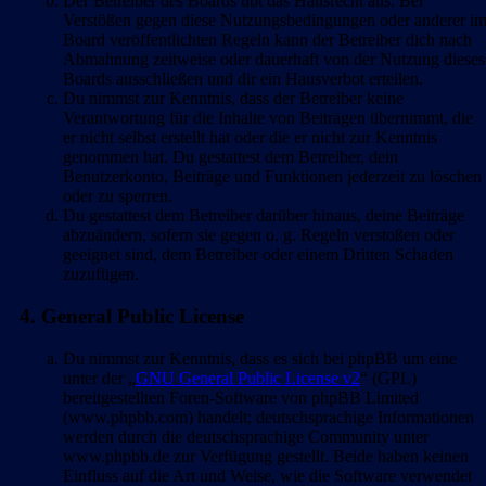
Der Betreiber des Boards übt das Hausrecht aus. Bei
Verstößen gegen diese Nutzungsbedingungen oder anderer i
Board veröffentlichten Regeln kann der Betreiber dich nach
Abmahnung zeitweise oder dauerhaft von der Nutzung dieses
Boards ausschließen und dir ein Hausverbot erteilen.
Du nimmst zur Kenntnis, dass der Betreiber keine
Verantwortung für die Inhalte von Beiträgen übernimmt, die
er nicht selbst erstellt hat oder die er nicht zur Kenntnis
genommen hat. Du gestattest dem Betreiber, dein
Benutzerkonto, Beiträge und Funktionen jederzeit zu löschen
oder zu sperren.
Du gestattest dem Betreiber darüber hinaus, deine Beiträge
abzuändern, sofern sie gegen o. g. Regeln verstoßen oder
geeignet sind, dem Betreiber oder einem Dritten Schaden
zuzufügen.
4. General Public License
Du nimmst zur Kenntnis, dass es sich bei phpBB um eine
unter der „
GNU General Public License v2
“ (GPL)
bereitgestellten Foren-Software von phpBB Limited
(www.phpbb.com) handelt; deutschsprachige Informationen
werden durch die deutschsprachige Community unter
www.phpbb.de zur Verfügung gestellt. Beide haben keinen
Einfluss auf die Art und Weise, wie die Software verwendet