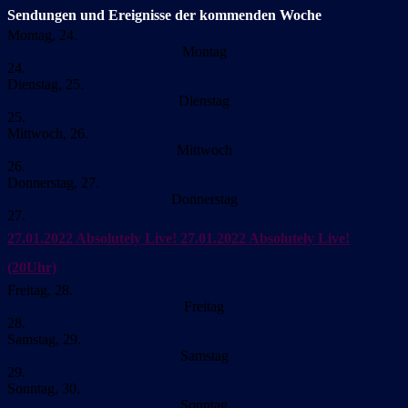
Sendungen und Ereignisse der kommenden Woche
Montag, 24.
Montag
24.
Dienstag, 25.
Dienstag
25.
Mittwoch, 26.
Mittwoch
26.
Donnerstag, 27.
Donnerstag
27.
27.01.2022 Absolutely Live!
27.01.2022 Absolutely Live!
(20Uhr)
Freitag, 28.
Freitag
28.
Samstag, 29.
Samstag
29.
Sonntag, 30.
Sonntag