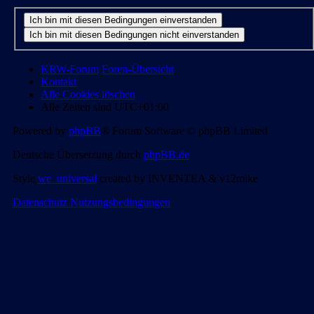
KRW-Forum
Foren-Übersicht
Kontakt
Alle Cookies löschen
Alle Zeiten sind
UTC+01:00
Powered by
phpBB
® Forum Software © phpBB Limited
Deutsche Übersetzung durch
phpBB.de
Style
we_universal
created by INVENTEA & v12mike
Datenschutz
Nutzungsbedingungen