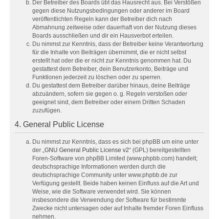
Der Betreiber des Boards übt das Hausrecht aus. Bei Verstößen
gegen diese Nutzungsbedingungen oder anderer im Board
veröffentlichten Regeln kann der Betreiber dich nach
Abmahnung zeitweise oder dauerhaft von der Nutzung dieses
Boards ausschließen und dir ein Hausverbot erteilen.
Du nimmst zur Kenntnis, dass der Betreiber keine Verantwortung
für die Inhalte von Beiträgen übernimmt, die er nicht selbst
erstellt hat oder die er nicht zur Kenntnis genommen hat. Du
gestattest dem Betreiber, dein Benutzerkonto, Beiträge und
Funktionen jederzeit zu löschen oder zu sperren.
Du gestattest dem Betreiber darüber hinaus, deine Beiträge
abzuändern, sofern sie gegen o. g. Regeln verstoßen oder
geeignet sind, dem Betreiber oder einem Dritten Schaden
zuzufügen.
4. General Public License
Du nimmst zur Kenntnis, dass es sich bei phpBB um eine unter
der „
GNU General Public License v2
“ (GPL) bereitgestellten
Foren-Software von phpBB Limited (www.phpbb.com) handelt;
deutschsprachige Informationen werden durch die
deutschsprachige Community unter www.phpbb.de zur
Verfügung gestellt. Beide haben keinen Einfluss auf die Art und
Weise, wie die Software verwendet wird. Sie können
insbesondere die Verwendung der Software für bestimmte
Zwecke nicht untersagen oder auf Inhalte fremder Foren Einfluss
nehmen.