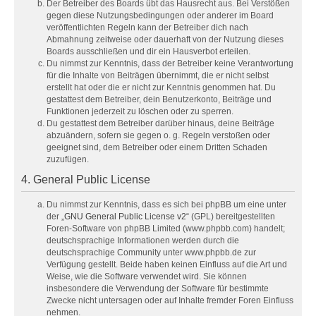
Der Betreiber des Boards übt das Hausrecht aus. Bei Verstößen
gegen diese Nutzungsbedingungen oder anderer im Board
veröffentlichten Regeln kann der Betreiber dich nach
Abmahnung zeitweise oder dauerhaft von der Nutzung dieses
Boards ausschließen und dir ein Hausverbot erteilen.
Du nimmst zur Kenntnis, dass der Betreiber keine Verantwortung
für die Inhalte von Beiträgen übernimmt, die er nicht selbst
erstellt hat oder die er nicht zur Kenntnis genommen hat. Du
gestattest dem Betreiber, dein Benutzerkonto, Beiträge und
Funktionen jederzeit zu löschen oder zu sperren.
Du gestattest dem Betreiber darüber hinaus, deine Beiträge
abzuändern, sofern sie gegen o. g. Regeln verstoßen oder
geeignet sind, dem Betreiber oder einem Dritten Schaden
zuzufügen.
4. General Public License
Du nimmst zur Kenntnis, dass es sich bei phpBB um eine unter
der „
GNU General Public License v2
“ (GPL) bereitgestellten
Foren-Software von phpBB Limited (www.phpbb.com) handelt;
deutschsprachige Informationen werden durch die
deutschsprachige Community unter www.phpbb.de zur
Verfügung gestellt. Beide haben keinen Einfluss auf die Art und
Weise, wie die Software verwendet wird. Sie können
insbesondere die Verwendung der Software für bestimmte
Zwecke nicht untersagen oder auf Inhalte fremder Foren Einfluss
nehmen.