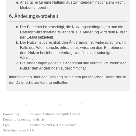
Ansprüche für eine Haftung aus zwingendem nationalem Recht
bleiben unberührt.
6. Änderungsvorbehalt
Der Betreiber ist berechtigt, die Nutzungsbedingungen und die
Datenschutzerklärung zu ändern. Die Änderung wird dem Nutzer
per E-Mail mitgeteilt.
Der Nutzer ist berechtigt, den Änderungen zu widersprechen. Im
Falle des Widerspruchs erlischt das zwischen dem Betreiber und
dem Nutzer bestehende Vertragsverhältnis mit sofortiger
Wirkung.
Die Änderungen gelten als anerkannt und verbindlich, wenn der
Nutzer den Änderungen zugestimmt hat.
Informationen über den Umgang mit deinen persönlichen Daten sind in
der Datenschutzerklärung enthalten.
KRW-Forum
Foren-Übersicht
Kontakt
Powered by
phpBB
® Forum Software © phpBB Limited
Deutsche Übersetzung durch
phpBB.de
Style
we_universal
created by INVENTEA & v12mike
Style Updatet to 3.3.8
Chris1278
Datenschutz
|
Nutzungsbedingungen