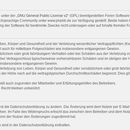
unter der „
GNU General Public License v2
“ (GPL) bereitgestellten Foren-Softwa
hsprachige Community unter www.phpbb.de zur Verfügung gestellt. Beide haben kei
g der Software für bestimmte Zwecke nicht untersagen oder auf Inhalte fremder F
en, Körper und Gesundheit und der Verletzung wesentlicher Vertragspflichten (Kard
gilt auch für mittelbare Folgeschäden wie insbesondere entgangenen Gewinn.
tzlichem oder grob fahrlässigem Verhalten oder bei Schäden aus der Verletzung 
die bei Vertragsschluss typischerweise vorhersehbaren Schäden und im übrigen der
ie insbesondere entgangenen Gewinn.
erletzung von Leben, Körper und Gesundheit oder vorsätzlichem oder grob fahrläss
der Höhe nach auf die vertragstypischen Durchschnittsschäden begrenzt. Dies gil
äß auch zugunsten der Mitarbeiter und Erfüllungsgehilfen des Betreibers.
Recht bleiben unberührt.
nd die Datenschutzerklärung zu ändern. Die Änderung wird dem Nutzer per E-Mail m
hen. Im Falle des Widerspruchs erlischt das zwischen dem Betreiber und dem Nutze
wenn der Nutzer den Änderungen zugestimmt hat.
sind in der Datenschutzerklärung enthalten.