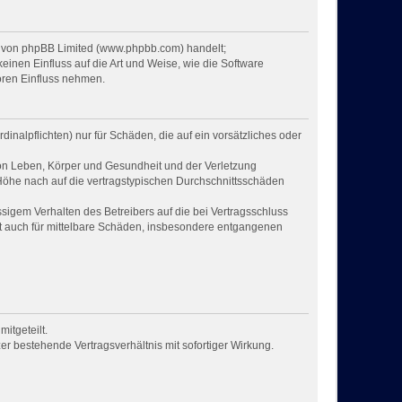
re von phpBB Limited (www.phpbb.com) handelt;
nen Einfluss auf die Art und Weise, wie die Software
oren Einfluss nehmen.
inalpflichten) nur für Schäden, die auf ein vorsätzliches oder
von Leben, Körper und Gesundheit und der Verletzung
 Höhe nach auf die vertragstypischen Durchschnittsschäden
igem Verhalten des Betreibers auf die bei Vertragsschluss
t auch für mittelbare Schäden, insbesondere entgangenen
itgeteilt.
r bestehende Vertragsverhältnis mit sofortiger Wirkung.