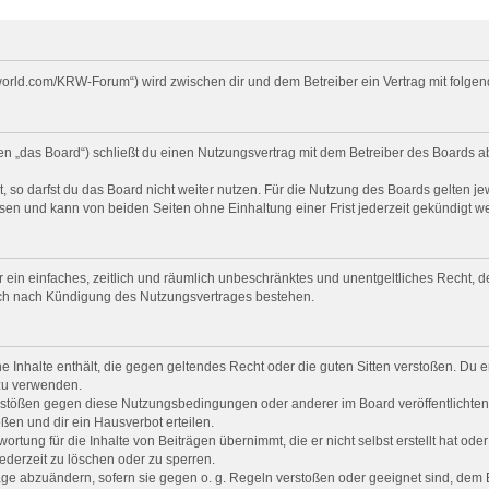
ck-world.com/KRW-Forum“) wird zwischen dir und dem Betreiber ein Vertrag mit fol
en „das Board“) schließt du einen Nutzungsvertrag mit dem Betreiber des Boards ab
so darfst du das Board nicht weiter nutzen. Für die Nutzung des Boards gelten jew
sen und kann von beiden Seiten ohne Einhaltung einer Frist jederzeit gekündigt w
ber ein einfaches, zeitlich und räumlich unbeschränktes und unentgeltliches Recht
uch nach Kündigung des Nutzungsvertrages bestehen.
ine Inhalte enthält, die gegen geltendes Recht oder die guten Sitten verstoßen. Du e
 zu verwenden.
erstößen gegen diese Nutzungsbedingungen oder anderer im Board veröffentlichte
en und dir ein Hausverbot erteilen.
ortung für die Inhalte von Beiträgen übernimmt, die er nicht selbst erstellt hat od
ederzeit zu löschen oder zu sperren.
räge abzuändern, sofern sie gegen o. g. Regeln verstoßen oder geeignet sind, dem