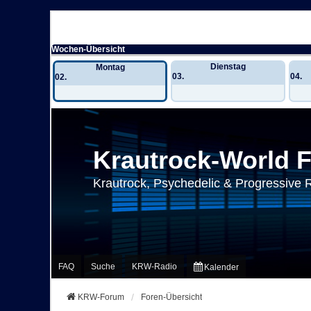
Wochen-Übersicht
Dienstag
Montag
03.
04.
02.
Krautrock-World 
Krautrock, Psychedelic & Progressive 
FAQ
Suche
KRW-Radio
Kalender
KRW-Forum
Foren-Übersicht