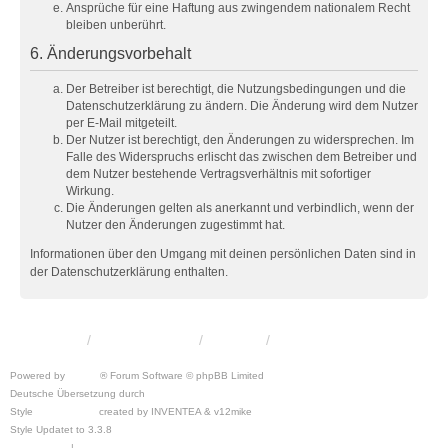
Ansprüche für eine Haftung aus zwingendem nationalem Recht
bleiben unberührt.
6. Änderungsvorbehalt
Der Betreiber ist berechtigt, die Nutzungsbedingungen und die
Datenschutzerklärung zu ändern. Die Änderung wird dem Nutzer
per E-Mail mitgeteilt.
Der Nutzer ist berechtigt, den Änderungen zu widersprechen. Im
Falle des Widerspruchs erlischt das zwischen dem Betreiber und
dem Nutzer bestehende Vertragsverhältnis mit sofortiger
Wirkung.
Die Änderungen gelten als anerkannt und verbindlich, wenn der
Nutzer den Änderungen zugestimmt hat.
Informationen über den Umgang mit deinen persönlichen Daten sind in
der Datenschutzerklärung enthalten.
KRW-Forum
Foren-Übersicht
Kontakt
Powered by
phpBB
® Forum Software © phpBB Limited
Deutsche Übersetzung durch
phpBB.de
Style
we_universal
created by INVENTEA & v12mike
Style Updatet to 3.3.8
Chris1278
Datenschutz
|
Nutzungsbedingungen