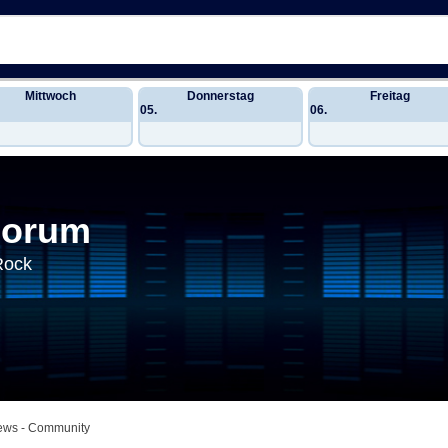
Mittwoch
Donnerstag
Freitag
05.
06.
Forum
Rock
News - Community