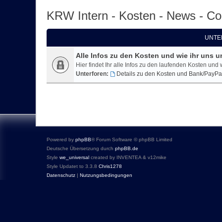
KRW Intern - Kosten - News - C
UNTE
Alle Infos zu den Kosten und wie ihr uns u
Hier findet Ihr alle Infos zu den laufenden Kosten und 
Unterforen:
Details zu den Kosten und Bank/PayPa
Powered by
phpBB
® Forum Software © phpBB Limited
Deutsche Übersetzung durch
phpBB.de
Style
we_universal
created by INVENTEA & v12mike
Style Updatet to 3.3.8
Chris1278
Datenschutz
|
Nutzungsbedingungen