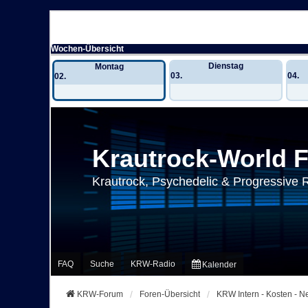
Wochen-Übersicht
Dienstag
Montag
03.
04.
02.
Krautrock-World 
Krautrock, Psychedelic & Progressive 
FAQ
Suche
KRW-Radio
Kalender
KRW-Forum
Foren-Übersicht
KRW Intern - Kosten - 