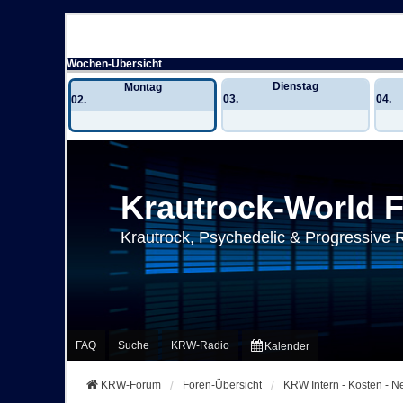
Wochen-Übersicht
Dienstag
Montag
03.
04.
02.
Krautrock-World 
Krautrock, Psychedelic & Progressive 
FAQ
Suche
KRW-Radio
Kalender
KRW-Forum
Foren-Übersicht
KRW Intern - Kosten - 