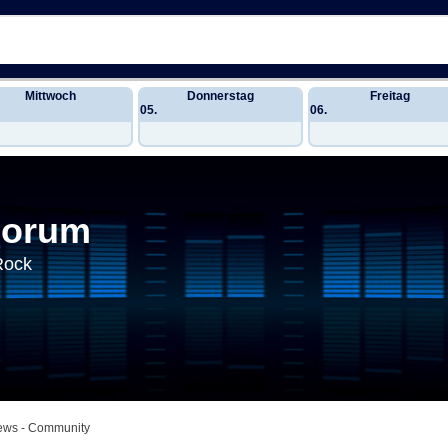
Mittwoch
Donnerstag
Freitag
05.
06.
Forum
Rock
News - Community