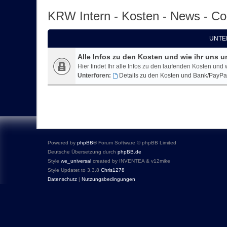
KRW Intern - Kosten - News - C
UNTE
Alle Infos zu den Kosten und wie ihr uns u
Hier findet Ihr alle Infos zu den laufenden Kosten und 
Unterforen:
Details zu den Kosten und Bank/PayPa
Powered by
phpBB
® Forum Software © phpBB Limited
Deutsche Übersetzung durch
phpBB.de
Style
we_universal
created by INVENTEA & v12mike
Style Updatet to 3.3.8
Chris1278
Datenschutz
|
Nutzungsbedingungen