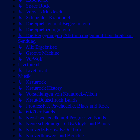
↳ Space Rock
↳ Vergat's Musikzeit
↳ Schlag den Krautlodel
↳ Die Spieltage und Begegnungen
↳ Die Spielbedingungen
↳ Die Begegnungen, Abstimmungen und Livethreds zur
Sendung
↳ Alle Ergebnisse
↳ Groove Machine
↳ VerWolf
Livethread
↳ Livethread
Musik
↳ Krautrock
↳ Krautrock History
↳ Vorstellungen von Krautrock-Alben
↳ Kraut/Deutschrock Bands
↳ Progressive, Psychedelic, Blues und Rock
↳ 60-70er Bands
↳ Neo-Psychedelic und Progressive Bands
↳ Neuerscheinungen CDs/Vinyls und Bands
↳ Konzerte-Festivals-On Tour
↳ Konzerthinweis und Berichte