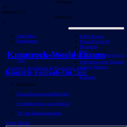
Dienstag
10.
Mittwoch, 11.
Mittwoch
11.
Anmelden
KRW-Forum
Registrieren
Foren-Übersicht
Donations
Krautrock-World Forum
FAQ
KRW-Forum
Foren-Übersicht
Musik
Konzerte-Festivals-On
Suche
Tour
Unbeantwortete Themen
Aktive Themen
Krautrock, Psychedelic & Progressive Rock
Konzerte-Festivals-On Tour
Kalender
Unterforen
Konzerthinweis und Berichte
Festivalhinweise und Berichte
TV und Radiosendungen
Neues Thema