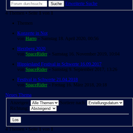
Erweiterte Suche
Suche
4 Themen • Seite
1
von
1
Themen
Konzerte in Not
von
Harro
» Samstag 18. April 2020, 00:56
Herzberg 2020
von
SpaceRider
» Samstag 16. November 2019, 10:04
Hippiesland Festival in Schwerte 16.09.2017
von
SpaceRider
» Samstag 9. September 2017, 13:26
Festival in Schwerte 21.04.2018
von
SpaceRider
» Freitag 16. März 2018, 20:18
Neues Thema
Anzeigen:
Sortiere nach:
Richtung:
4 Themen • Seite
1
von
1