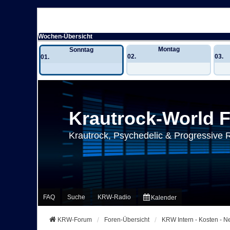
Wochen-Übersicht
Montag
Sonntag
02.
03.
01.
Krautrock-World 
Krautrock, Psychedelic & Progressive 
FAQ
Suche
KRW-Radio
Kalender
KRW-Forum
Foren-Übersicht
KRW Intern - Kosten - 