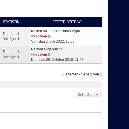
STATISTIK
LETZTER BEITRAG
Kosten ab Juli 2022 und Paypa…
Themen:
1
N
von
coma
Beiträge:
1
e
Samstag 2. Juli 2022, 13:08
u
Netzteil abgeraucht!
e
Themen:
1
N
von
coma
s
Beiträge:
1
e
Dienstag 29. Oktober 2019, 11:47
t
u
e
e
r
0 Themen • Seite
1
Von
1
s
B
t
e
e
i
r
t
Gehe Zu
B
r
e
a
i
g
t
r
a
g