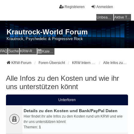
Registrieren
Anmelden
Unbeantwortete Themen
Aktive Themen
Krautrock-World Forum
Krautrock, Psychedelic & Progressive Rock
FAQ
Suche
KRW-Radio
Kalender
KRW-Forum
Foren-Übersicht
KRW Intern - Kosten - News - Community
Alle Infos zu den Kosten und wie ihr uns unterstützen könnt
Alle Infos zu den Kosten und wie ihr
uns unterstützen könnt
Unterforen
Details zu den Kosten und Bank/PayPal Daten
Hier findet ihr alle Infos zu den Kosten rund um KRW und wie
ihr uns unterstützen könnt
Themen:
1