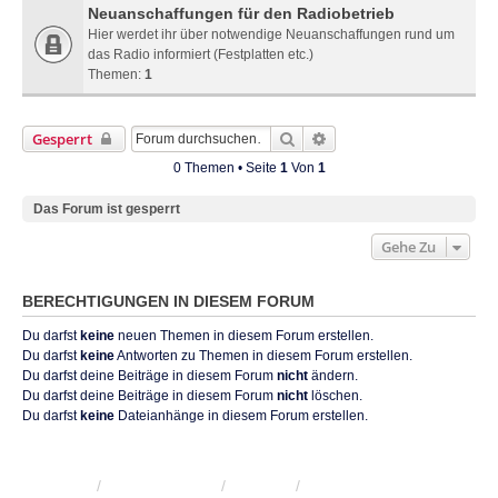
Neuanschaffungen für den Radiobetrieb
Hier werdet ihr über notwendige Neuanschaffungen rund um
das Radio informiert (Festplatten etc.)
Themen:
1
Suche
Erweiterte Suche
Gesperrt
0 Themen • Seite
1
Von
1
Das Forum ist gesperrt
Gehe Zu
BERECHTIGUNGEN IN DIESEM FORUM
Du darfst
keine
neuen Themen in diesem Forum erstellen.
Du darfst
keine
Antworten zu Themen in diesem Forum erstellen.
Du darfst deine Beiträge in diesem Forum
nicht
ändern.
Du darfst deine Beiträge in diesem Forum
nicht
löschen.
Du darfst
keine
Dateianhänge in diesem Forum erstellen.
KRW-Forum
Foren-Übersicht
Kontakt