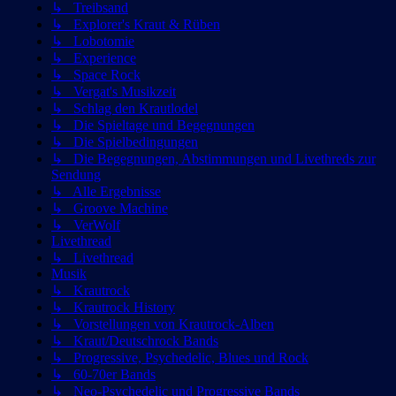
↳ Treibsand
↳ Explorer's Kraut & Rüben
↳ Lobotomie
↳ Experience
↳ Space Rock
↳ Vergat's Musikzeit
↳ Schlag den Krautlodel
↳ Die Spieltage und Begegnungen
↳ Die Spielbedingungen
↳ Die Begegnungen, Abstimmungen und Livethreds zur
Sendung
↳ Alle Ergebnisse
↳ Groove Machine
↳ VerWolf
Livethread
↳ Livethread
Musik
↳ Krautrock
↳ Krautrock History
↳ Vorstellungen von Krautrock-Alben
↳ Kraut/Deutschrock Bands
↳ Progressive, Psychedelic, Blues und Rock
↳ 60-70er Bands
↳ Neo-Psychedelic und Progressive Bands