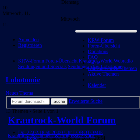
Dienstag
10.
Mittwoch, 11.
Mittwoch
11.
Anmelden
KRW-Forum
Registrieren
Foren-Übersicht
Donations
FAQ
KRW-Forum
Foren-Übersicht
Krautrock-World Webradio
Suche
Sendungen und Specials
Sendungsarchiv
Lobotomie
Unbeantwortete Themen
Aktive Themen
Lobotomie
Kalender
Neues Thema
Erweiterte Suche
Suche
13 Themen • Seite
1
von
1
Krautrock-World Forum
Themen
Do. 22.02.18 ab 20.00 Uhr LOBOTOMIE
Krautrock, Psychedelic & Progressive Rock
von
Lobo
» Sonntag 4. Februar 2018, 20:54