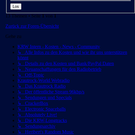
13 Themen • Seite
1
von
1
Zurück zur Foren-Übersicht
Gehe zu
KRW Intern - Kosten - News - Community
↳ Alle Infos zu den Kosten und wie ihr uns unterstützen
könnt
↳ Details zu den Kosten und Bank/PayPal Daten
↳ Neuanschaffungen für den Radiobetrieb
↳ Off-Topic
Krautrock-World Webradio
↳ Das Krautrock Radio
↳ Der öffentliche Stream 96kbp/s
↳ Sendungen und Specials
↳ CrackerBox
↳ Electronic Spaceballs
↳ Absolutely Live!
↳ Die KRW-Longtracks
↳ Sendungsarchiv
↳ Heribert's Random Music