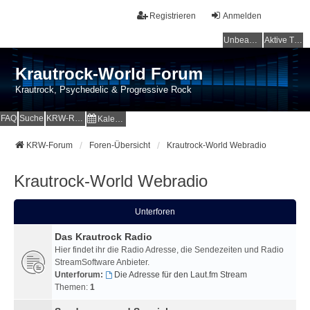
Registrieren
Anmelden
Unbeantwortete Themen
Aktive Themen
Krautrock-World Forum
Krautrock, Psychedelic & Progressive Rock
FAQ
Suche
KRW-Radio
Kalender
KRW-Forum
Foren-Übersicht
Krautrock-World Webradio
Krautrock-World Webradio
Unterforen
Das Krautrock Radio
Hier findet ihr die Radio Adresse, die Sendezeiten und Radio
StreamSoftware Anbieter.
Unterforum:
Die Adresse für den Laut.fm Stream
Themen:
1