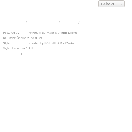
Gehe Zu
KRW-Forum
Foren-Übersicht
Kontakt
Powered by
phpBB
® Forum Software © phpBB Limited
Deutsche Übersetzung durch
phpBB.de
Style
we_universal
created by INVENTEA & v12mike
Style Updatet to 3.3.8
Chris1278
Datenschutz
|
Nutzungsbedingungen