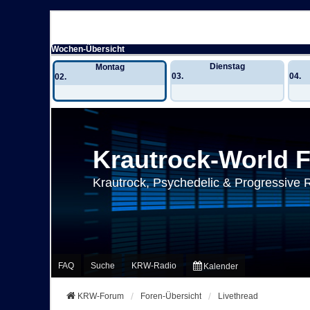
Wochen-Übersicht
Dienstag
Montag
03.
04.
02.
Krautrock-World 
Krautrock, Psychedelic & Progressive 
FAQ
Suche
KRW-Radio
Kalender
KRW-Forum
Foren-Übersicht
Livethread