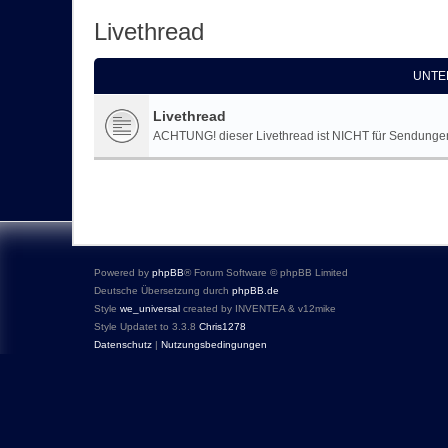
Livethread
UNTE
Livethread
ACHTUNG! dieser Livethread ist NICHT für Sendungen! 
Powered by
phpBB
® Forum Software © phpBB Limited
Deutsche Übersetzung durch
phpBB.de
Style
we_universal
created by INVENTEA & v12mike
Style Updatet to 3.3.8
Chris1278
Datenschutz
|
Nutzungsbedingungen