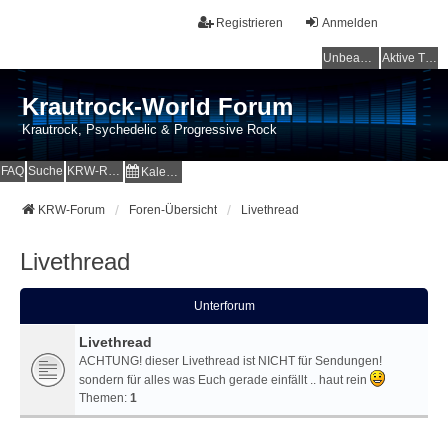
Registrieren
Anmelden
Unbeantwortete Themen
Aktive Themen
Krautrock-World Forum
Krautrock, Psychedelic & Progressive Rock
FAQ
Suche
KRW-Radio
Kalender
KRW-Forum
Foren-Übersicht
Livethread
Livethread
Unterforum
Livethread
ACHTUNG! dieser Livethread ist NICHT für Sendungen!
sondern für alles was Euch gerade einfällt .. haut rein
Themen:
1