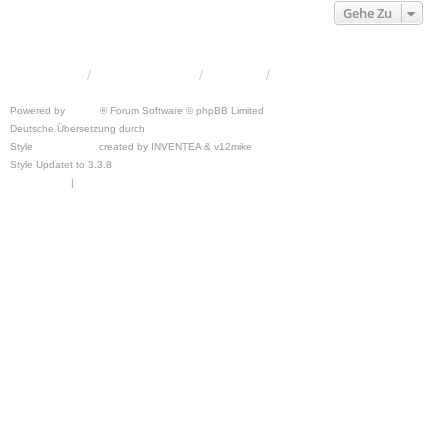
Gehe Zu
KRW-Forum
Foren-Übersicht
Kontakt
Powered by
phpBB
® Forum Software © phpBB Limited
Deutsche Übersetzung durch
phpBB.de
Style
we_universal
created by INVENTEA & v12mike
Style Updatet to 3.3.8
Chris1278
Datenschutz
|
Nutzungsbedingungen