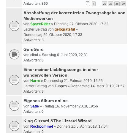
Antworten:
860
1
26
27
28
29
…
Abschaffung der kostenfreien Zwangsabgabe von
Medienwerken
von
SpaceRider
» Dienstag 27. Oktober 2020, 17:22
Letzter Beitrag von
gelbgrateful
»
Donnerstag 29. Oktober 2020, 17:33
Antworten:
3
GuruGuru
von
citral
» Samstag 6. Juni 2020, 22:31
Antworten:
0
Einer meiner Lieblingssongs in einer
wundervollen Version
von
Harro
» Donnerstag 21. Februar 2019, 16:55
Letzter Beitrag von
Tuppes
»
Donnerstag 14. März 2019, 21:57
Antworten:
3
Eigenes Album online
von
Satie
» Freitag 16. November 2018, 19:56
Antworten:
0
King Gizzard &The Lizzard Wizard
von
Rockpommel
» Donnerstag 5. April 2018, 17:04
Antworten:
0