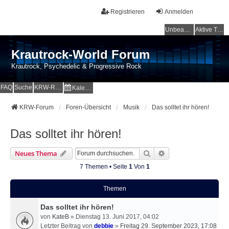
Registrieren
Anmelden
Unbeantwortete Themen
Aktive Themen
Krautrock-World Forum
Krautrock, Psychedelic & Progressive Rock
FAQ
Suche
KRW-Radio
Kalender
KRW-Forum
Foren-Übersicht
Musik
Das solltet ihr hören!
Das solltet ihr hören!
Suche
Erweiterte Suche
Neues Thema
7 Themen • Seite
1
Von
1
Themen
Das solltet ihr hören!
von
KateB
» Dienstag 13. Juni 2017, 04:02
Letzter Beitrag von
debbie
»
Freitag 29. September 2023, 17:08