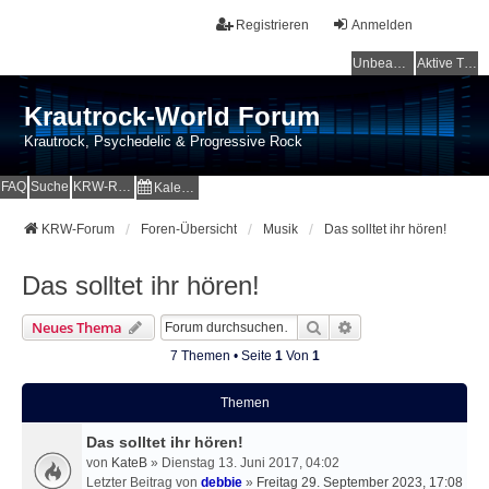
Registrieren
Anmelden
Unbeantwortete Themen
Aktive Themen
Krautrock-World Forum
Krautrock, Psychedelic & Progressive Rock
FAQ
Suche
KRW-Radio
Kalender
KRW-Forum
Foren-Übersicht
Musik
Das solltet ihr hören!
Das solltet ihr hören!
Suche
Erweiterte Suche
Neues Thema
7 Themen • Seite
1
Von
1
Themen
Das solltet ihr hören!
von
KateB
» Dienstag 13. Juni 2017, 04:02
Letzter Beitrag von
debbie
»
Freitag 29. September 2023, 17:08