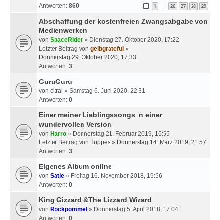
Antworten:
860
1
26
27
28
29
…
Abschaffung der kostenfreien Zwangsabgabe von
Medienwerken
von
SpaceRider
» Dienstag 27. Oktober 2020, 17:22
Letzter Beitrag von
gelbgrateful
»
Donnerstag 29. Oktober 2020, 17:33
Antworten:
3
GuruGuru
von
citral
» Samstag 6. Juni 2020, 22:31
Antworten:
0
Einer meiner Lieblingssongs in einer
wundervollen Version
von
Harro
» Donnerstag 21. Februar 2019, 16:55
Letzter Beitrag von
Tuppes
»
Donnerstag 14. März 2019, 21:57
Antworten:
3
Eigenes Album online
von
Satie
» Freitag 16. November 2018, 19:56
Antworten:
0
King Gizzard &The Lizzard Wizard
von
Rockpommel
» Donnerstag 5. April 2018, 17:04
Antworten:
0