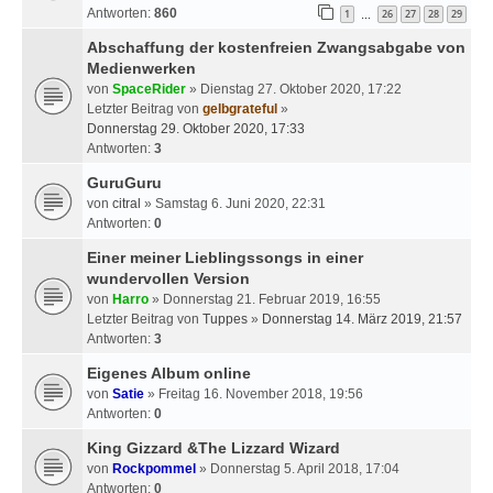
Antworten:
860
1
26
27
28
29
…
Abschaffung der kostenfreien Zwangsabgabe von
Medienwerken
von
SpaceRider
» Dienstag 27. Oktober 2020, 17:22
Letzter Beitrag von
gelbgrateful
»
Donnerstag 29. Oktober 2020, 17:33
Antworten:
3
GuruGuru
von
citral
» Samstag 6. Juni 2020, 22:31
Antworten:
0
Einer meiner Lieblingssongs in einer
wundervollen Version
von
Harro
» Donnerstag 21. Februar 2019, 16:55
Letzter Beitrag von
Tuppes
»
Donnerstag 14. März 2019, 21:57
Antworten:
3
Eigenes Album online
von
Satie
» Freitag 16. November 2018, 19:56
Antworten:
0
King Gizzard &The Lizzard Wizard
von
Rockpommel
» Donnerstag 5. April 2018, 17:04
Antworten:
0