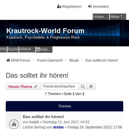
Registrieren
Anmelden
Unbeantwortete Themen
Aktive Themen
Krautrock-World Forum
Krautrock, Psychedelic & Progressive Rock
FAQ
Suche
KRW-Radio
Kalender
KRW-Forum
Foren-Übersicht
Musik
Das solltet ihr hören!
Das solltet ihr hören!
Suche
Erweiterte Suche
Neues Thema
7 Themen • Seite
1
Von
1
Themen
Das solltet ihr hören!
von
KateB
» Dienstag 13. Juni 2017, 04:02
Letzter Beitrag von
debbie
»
Freitag 29. September 2023, 17:08