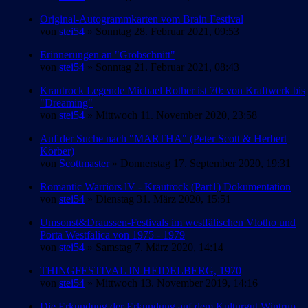
Original-Autogrammkarten vom Brain Festival
von
stei54
» Sonntag 28. Februar 2021, 09:53
Erinnerungen an "Grobschnitt"
von
stei54
» Sonntag 21. Februar 2021, 08:43
Krautrock Legende Michael Rother ist 70: von Kraftwerk bis
"Dreaming"
von
stei54
» Mittwoch 11. November 2020, 23:58
Auf der Suche nach "MARTHA" (Peter Scott & Herbert
Körber)
von
Scottmaster
» Donnerstag 17. September 2020, 19:31
Romantic Warriors lV - Krautrock (Part1) Dokumentation
von
stei54
» Dienstag 31. März 2020, 15:51
Umsonst&Draussen-Festivals im westfälischen Vlotho und
Porta Westfalica von 1975 - 1979
von
stei54
» Samstag 7. März 2020, 14:14
THINGFESTIVAL IN HEIDELBERG, 1970
von
stei54
» Mittwoch 13. November 2019, 14:16
Die Erkundung der Erkundung auf dem Kulturgut Wintrup