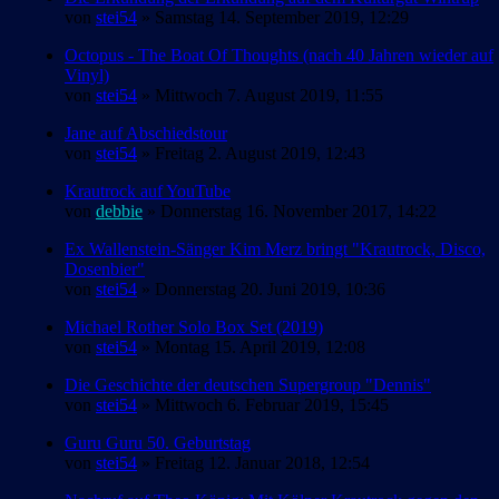
von
stei54
» Samstag 14. September 2019, 12:29
Octopus - The Boat Of Thoughts (nach 40 Jahren wieder auf
Vinyl)
von
stei54
» Mittwoch 7. August 2019, 11:55
Jane auf Abschiedstour
von
stei54
» Freitag 2. August 2019, 12:43
Krautrock auf YouTube
von
debbie
» Donnerstag 16. November 2017, 14:22
Ex Wallenstein-Sänger Kim Merz bringt "Krautrock, Disco,
Dosenbier"
von
stei54
» Donnerstag 20. Juni 2019, 10:36
Michael Rother Solo Box Set (2019)
von
stei54
» Montag 15. April 2019, 12:08
Die Geschichte der deutschen Supergroup "Dennis"
von
stei54
» Mittwoch 6. Februar 2019, 15:45
Guru Guru 50. Geburtstag
von
stei54
» Freitag 12. Januar 2018, 12:54