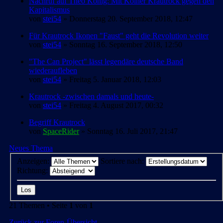
Nachruf auf Theo König: Mit Kölner Krautrock gegen den
Kapitalismus
von
stei54
» Donnerstag 20. September 2018, 12:47
Für Krautrock Ikonen "Faust" geht die Revolution weiter
von
stei54
» Sonntag 16. September 2018, 12:50
"The Can Project" lässt legendäre deutsche Band
wiederaufleben
von
stei54
» Freitag 5. Januar 2018, 12:03
Krautrock -zwischen damals und heute-
von
stei54
» Freitag 4. August 2017, 00:32
Begriff Krautrock
von
SpaceRider
» Sonntag 16. Juli 2017, 21:47
Neues Thema
Anzeigen:
Sortiere nach:
Richtung:
21 Themen • Seite
1
von
1
Zurück zur Foren-Übersicht