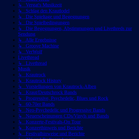
↳ Vergat's Musikzeit
↳ Schlag den Krautlodel
↳ Die Spieltage und Begegnungen
↳ Die Spielbedingungen
↳ Die Begegnungen, Abstimmungen und Livethreds zur
Sendung
↳ Alle Ergebnisse
↳ Groove Machine
↳ VerWolf
Livethread
↳ Livethread
Musik
↳ Krautrock
↳ Krautrock History
↳ Vorstellungen von Krautrock-Alben
↳ Kraut/Deutschrock Bands
↳ Progressive, Psychedelic, Blues und Rock
↳ 60-70er Bands
↳ Neo-Psychedelic und Progressive Bands
↳ Neuerscheinungen CDs/Vinyls und Bands
↳ Konzerte-Festivals-On Tour
↳ Konzerthinweis und Berichte
↳ Festivalhinweise und Berichte