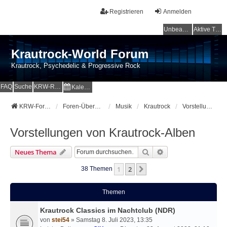
Registrieren
Anmelden
Unbeantwortete Themen
Aktive Themen
Krautrock-World Forum
Krautrock, Psychedelic & Progressive Rock
FAQ
Suche
KRW-Radio
Kalender
KRW-Forum
Foren-Übersicht
Musik
Krautrock
Vorstellungen von Krautrock-Alben
Vorstellungen von Krautrock-Alben
Suche
Erweiterte Suche
Neues Thema
1
2
Nächste
38 Themen
Themen
Krautrock Classics im Nachtclub (NDR)
von
stei54
» Samstag 8. Juli 2023, 13:35