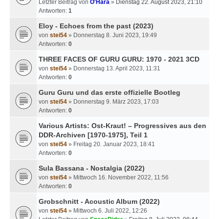
Letzter Beitrag von
O'Hara
»
Dienstag 22. August 2023, 21:10
Antworten:
1
Eloy - Echoes from the past (2023)
von
stei54
» Donnerstag 8. Juni 2023, 19:49
Antworten:
0
THREE FACES OF GURU GURU: 1970 - 2021 3CD
von
stei54
» Donnerstag 13. April 2023, 11:31
Antworten:
0
Guru Guru und das erste offizielle Bootleg
von
stei54
» Donnerstag 9. März 2023, 17:03
Antworten:
0
Various Artists: Ost-Kraut! – Progressives aus den
DDR-Archiven [1970-1975], Teil 1
von
stei54
» Freitag 20. Januar 2023, 18:41
Antworten:
0
Sula Bassana - Nostalgia (2022)
von
stei54
» Mittwoch 16. November 2022, 11:56
Antworten:
0
Grobschnitt - Acoustic Album (2022)
von
stei54
» Mittwoch 6. Juli 2022, 12:26