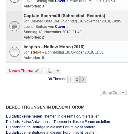
Letzter Beitrag von
Caver
»
Mittwoch 1. Mai 2019, 18:50
Antworten:
3
Captain Sperrmüll (Schneeball Records)
von
Deleted User 194
» Sonntag 18. November 2018, 19:05
Letzter Beitrag von
Caver
»
Sonntag 18. November 2018, 21:49
Antworten:
2
Vespero - Hollow Moon (2018)
von
stei54
» Donnerstag 18. Oktober 2018, 11:01
Antworten:
0
Neues Thema
1
2
Nächste
38 Themen
Gehe Zu
BERECHTIGUNGEN IN DIESEM FORUM
Du darfst
keine
neuen Themen in diesem Forum erstellen.
Du darfst
keine
Antworten zu Themen in diesem Forum erstellen.
Du darfst deine Beiträge in diesem Forum
nicht
ändern.
Du darfst deine Beiträge in diesem Forum
nicht
löschen.