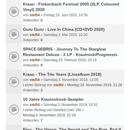
Kraan - Finkenbach Festival 2005 (2LP, Coloured
Vinyl) 2020
von
stei54
» Freitag 19. Juni 2020, 14:56
Antworten:
0
Guru Guru - Live In China (CD+DVD 2020)
von
stei54
» Samstag 2. Mai 2020, 10:20
Antworten:
0
SPACE DEBRIS - Journey To The Starglow
Restaurant Deluxe - 2 LP - Krautrock/Progressiv
von
stei54
» Dienstag 25. Februar 2020, 20:19
Antworten:
0
Kraan - The Trio Years (Livealbum 2018)
von
stei54
» Samstag 3. November 2018, 13:05
Letzter Beitrag von
stei54
»
Montag 18. November 2019, 21:28
Antworten:
2
10 Jahre Krautschock-Sampler
von
stei54
» Sonntag 3. November 2019, 10:52
Letzter Beitrag von
Deleted User 180
»
Montag 4. November 2019, 22:19
Antworten:
7
Eloy - The Vision, The Sword and The Pyre, Part II