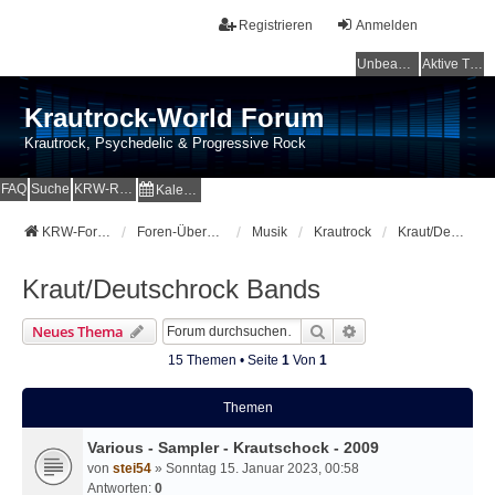
Registrieren
Anmelden
Unbeantwortete Themen
Aktive Themen
Krautrock-World Forum
Krautrock, Psychedelic & Progressive Rock
FAQ
Suche
KRW-Radio
Kalender
KRW-Forum
Foren-Übersicht
Musik
Krautrock
Kraut/Deutschrock Bands
Kraut/Deutschrock Bands
Suche
Erweiterte Suche
Neues Thema
15 Themen • Seite
1
Von
1
Themen
Various - Sampler - Krautschock - 2009
von
stei54
» Sonntag 15. Januar 2023, 00:58
Antworten:
0