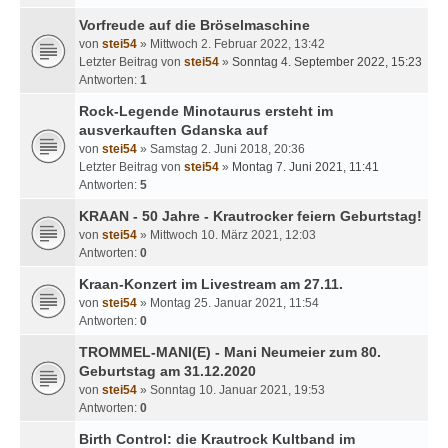
Vorfreude auf die Bröselmaschine
von
stei54
» Mittwoch 2. Februar 2022, 13:42
Letzter Beitrag von
stei54
»
Sonntag 4. September 2022, 15:23
Antworten:
1
Rock-Legende Minotaurus ersteht im
ausverkauften Gdanska auf
von
stei54
» Samstag 2. Juni 2018, 20:36
Letzter Beitrag von
stei54
»
Montag 7. Juni 2021, 11:41
Antworten:
5
KRAAN - 50 Jahre - Krautrocker feiern Geburtstag!
von
stei54
» Mittwoch 10. März 2021, 12:03
Antworten:
0
Kraan-Konzert im Livestream am 27.11.
von
stei54
» Montag 25. Januar 2021, 11:54
Antworten:
0
TROMMEL-MANI(E) - Mani Neumeier zum 80.
Geburtstag am 31.12.2020
von
stei54
» Sonntag 10. Januar 2021, 19:53
Antworten:
0
Birth Control: die Krautrock Kultband im