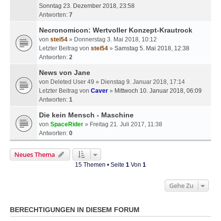
Sonntag 23. Dezember 2018, 23:58
Antworten:
7
Necronomicon: Wertvoller Konzept-Krautrock
von
stei54
» Donnerstag 3. Mai 2018, 10:12
Letzter Beitrag von
stei54
»
Samstag 5. Mai 2018, 12:38
Antworten:
2
News von Jane
von
Deleted User 49
» Dienstag 9. Januar 2018, 17:14
Letzter Beitrag von
Caver
»
Mittwoch 10. Januar 2018, 06:09
Antworten:
1
Die kein Mensch - Maschine
von
SpaceRider
» Freitag 21. Juli 2017, 11:38
Antworten:
0
Neues Thema
15 Themen • Seite
1
Von
1
Gehe Zu
BERECHTIGUNGEN IN DIESEM FORUM