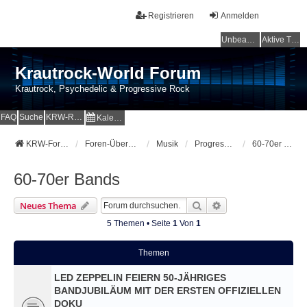
Registrieren
Anmelden
Unbeantwortete Themen
Aktive Themen
Krautrock-World Forum
Krautrock, Psychedelic & Progressive Rock
FAQ
Suche
KRW-Radio
Kalender
KRW-Forum
Foren-Übersicht
Musik
Progressive, Psychedelic, Blues und Rock
60-70er Bands
60-70er Bands
Suche
Erweiterte Suche
Neues Thema
5 Themen • Seite
1
Von
1
Themen
LED ZEPPELIN FEIERN 50-JÄHRIGES
BANDJUBILÄUM MIT DER ERSTEN OFFIZIELLEN
DOKU