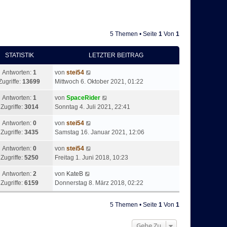
5 Themen • Seite
1
Von
1
STATISTIK
LETZTER BEITRAG
Antworten:
1
von
stei54
Zugriffe:
13699
Mittwoch 6. Oktober 2021, 01:22
Antworten:
1
von
SpaceRider
Zugriffe:
3014
Sonntag 4. Juli 2021, 22:41
Antworten:
0
von
stei54
Zugriffe:
3435
Samstag 16. Januar 2021, 12:06
Antworten:
0
von
stei54
Zugriffe:
5250
Freitag 1. Juni 2018, 10:23
Antworten:
2
von
KateB
Zugriffe:
6159
Donnerstag 8. März 2018, 02:22
5 Themen • Seite
1
Von
1
Gehe Zu