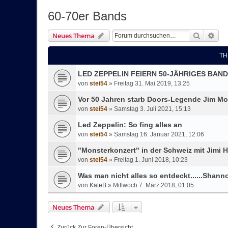
60-70er Bands
Suche
Erw
Neues Thema
TH
LED ZEPPELIN FEIERN 50-JÄHRIGES BAN
von
stei54
»
Freitag 31. Mai 2019, 13:25
Vor 50 Jahren starb Doors-Legende Jim Mo
von
stei54
»
Samstag 3. Juli 2021, 15:13
Led Zeppelin: So fing alles an
von
stei54
»
Samstag 16. Januar 2021, 12:06
"Monsterkonzert" in der Schweiz mit Jimi H
von
stei54
»
Freitag 1. Juni 2018, 10:23
Was man nicht alles so entdeckt......Shan
von
KateB
»
Mittwoch 7. März 2018, 01:05
Neues Thema
Zurück Zur Foren-Übersicht