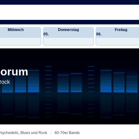
Mittwoch
Donnerstag
Freitag
05.
06.
Forum
Rock
Psychedelic, Blues und Rock
60-70er Bands