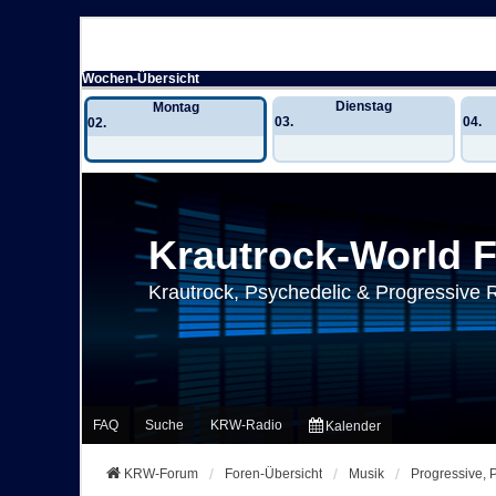
Wochen-Übersicht
Dienstag
Montag
03.
04.
02.
Krautrock-World 
Krautrock, Psychedelic & Progressive 
FAQ
Suche
KRW-Radio
Kalender
KRW-Forum
Foren-Übersicht
Musik
Progressive, 